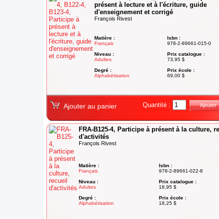
présent à lecture et à l'écriture, guide
d'enseignement et corrigé
François Rivest
Matière :
Isbn :
Français
978-2-89661-015-0
Niveau :
Prix catalogue :
Adultes
73,95 $
Degré :
Prix école :
Alphabétisation
69,00 $
Quantité :
Ajouter au panier
Ajouter
FRA-B125-4, Participe à présent à la culture, r
d'activités
François Rivest
Matière :
Isbn :
Français
978-2-89661-022-8
Niveau :
Prix catalogue :
Adultes
18,95 $
Degré :
Prix école :
Alphabétisation
18,25 $