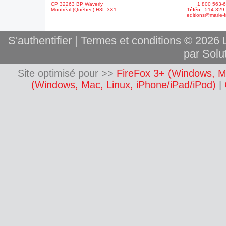
CP 32263 BP Waverly
1 800 563-6
Montréal (Québec) H3L 3X1
Téléc.:
514 329
editions@marie-f
S'authentifier
|
Termes et conditions
© 2026 L
par Solut
Site optimisé pour >>
FireFox 3+ (Windows, M
(Windows, Mac, Linux, iPhone/iPad/iPod)
|