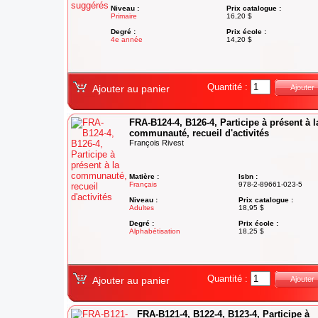
Niveau :
Prix catalogue :
Primaire
16,20 $
Degré :
Prix école :
4e année
14,20 $
Quantité :
Ajouter au panier
Ajouter
FRA-B124-4, B126-4, Participe à présent à l
communauté, recueil d'activités
François Rivest
Matière :
Isbn :
Français
978-2-89661-023-5
Niveau :
Prix catalogue :
Adultes
18,95 $
Degré :
Prix école :
Alphabétisation
18,25 $
Quantité :
Ajouter au panier
Ajouter
FRA-B121-4, B122-4, B123-4, Participe à