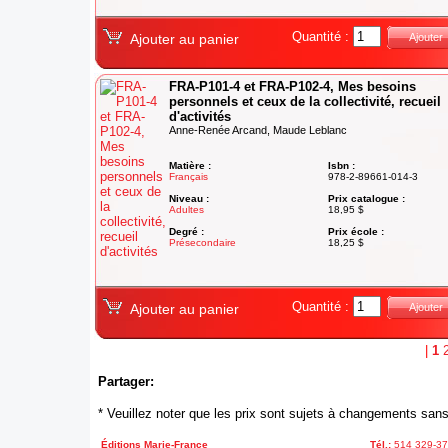
Quantité :
Ajouter au panier
Ajouter
FRA-P101-4 et FRA-P102-4, Mes besoins
personnels et ceux de la collectivité, recueil
d'activités
Anne-Renée Arcand, Maude Leblanc
Matière :
Isbn :
Français
978-2-89661-014-3
Niveau :
Prix catalogue :
Adultes
18,95 $
Degré :
Prix école :
Présecondaire
18,25 $
Quantité :
Ajouter au panier
Ajouter
|
1
Partager:
* Veuillez noter que les prix sont sujets à changements sans
Éditions Marie-France
Tél.:
514 329-3