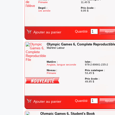
Primaire
11,40 $
Degré :
Prix école :
1re année
9,95 $
Quantité :
Ajouter au panier
Ajouter
Olympic Games 6, Complete Reproductible
Martine Latour
Matière :
Isbn :
Anglais, langue seconde
978-2-89661-235-2
Niveau :
Prix catalogue :
Primaire
53,45 $
Degré :
Prix école :
6e année
49,95 $
Quantité :
Ajouter au panier
Ajouter
Olympic Games 6, Student's Book