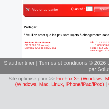
Quantité :
Ajouter au panier
Ajouter
Partager:
* Veuillez noter que les prix sont sujets à changements sans
Éditions Marie-France
Tél.:
514 329-3
CP 32263 BP Waverly
1 800 563-6
Montréal (Québec) H3L 3X1
Téléc.:
514 329
editions@marie-f
S'authentifier
|
Termes et conditions
© 2026 L
par Solut
Site optimisé pour >>
FireFox 3+ (Windows, M
(Windows, Mac, Linux, iPhone/iPad/iPod)
|