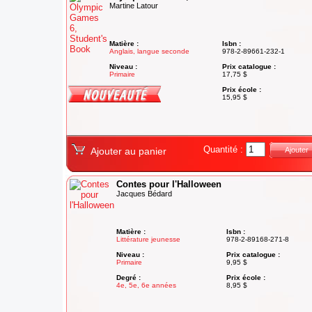
Martine Latour
Matière :
Isbn :
Anglais, langue seconde
978-2-89661-232-1
Niveau :
Prix catalogue :
Primaire
17,75 $
Degré :
Prix école :
6e année
15,95 $
Quantité :
Ajouter au panier
Ajouter
Contes pour l'Halloween
Jacques Bédard
Matière :
Isbn :
Littérature jeunesse
978-2-89168-271-8
Niveau :
Prix catalogue :
Primaire
9,95 $
Degré :
Prix école :
4e, 5e, 6e années
8,95 $