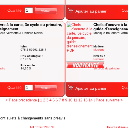
Quantité :
Qua
Ajouter
Ajouter au panier
re à la carte, 3e cycle du primaire,
Chefs-d'oeuvre à la 
seignement
guide d'enseignem
rd-Vermette & Danielle Martin
Monique Bouchard-Vermet
Isbn :
Matière :
978-2-89661-228-4
Musique
Prix catalogue :
Niveau :
37,95 $
Primaire
Prix école :
Degré :
maire
34,95 $
3e cycle du primaire
Quantité :
Qua
Ajouter
Ajouter au panier
< Page précédente
|
1
2
3
4
5
6
7
8
9
10
11
12
13
14
|
Page suivante >
x sont sujets à changements sans préavis.
Tél.:
514 329-3700
Heures d’accue