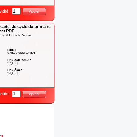
ntité :
Ajouter
carte, 3e cycle du primaire,
ent PDF
te & Danielle Martin
Isbn :
978-2-89661-238-3
Prix catalogue :
37,95 $
Prix école :
34,95 $
ntité :
Ajouter
il