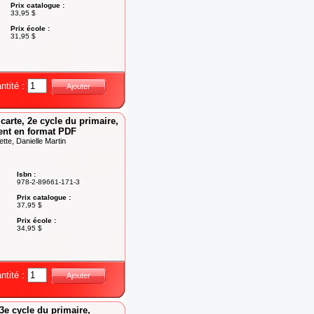
Prix catalogue :
33,95 $
Prix école :
31,95 $
ntité :
Ajouter
carte, 2e cycle du primaire,
ent en format PDF
te, Danielle Martin
Isbn :
978-2-89661-171-3
Prix catalogue :
37,95 $
Prix école :
34,95 $
ntité :
Ajouter
 3e cycle du primaire,