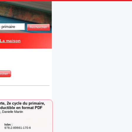
Rechercher
La maison
rcher
rte, 2e cycle du primaire,
roductible en format PDF
 Danielle Martin
Isbn :
978-2-89661-170-6