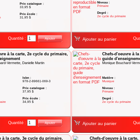
Niveau :
Prix catalogue :
Primaire
33,95 $
Degré :
Prix école :
2e cycle du primaire
e
31,95 $
Quantité :
Qua
Ajouter
Ajouter au panier
re à la carte, 2e cycle du primaire,
Chefs-d'oeuvre à la 
seignement
guide d'enseignem
rd-Vermette, Danielle Martin
Monique Bouchard-Vermet
Isbn :
Matière :
978-2-89661-069-3
Musique
Prix catalogue :
Niveau :
37,95 $
Primaire
Prix école :
Degré :
maire
34,95 $
2e cycle du primaire
Quantité :
Qua
Ajouter
Ajouter au panier
 à la carte, 3e cycle du primaire,
Chefs-d'oeuvre à la carte,