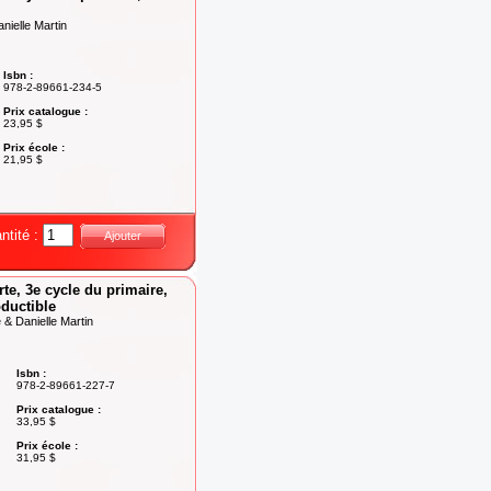
ielle Martin
Isbn :
978-2-89661-234-5
Prix catalogue :
23,95 $
Prix école :
21,95 $
ntité :
Ajouter
rte, 3e cycle du primaire,
oductible
& Danielle Martin
Isbn :
978-2-89661-227-7
Prix catalogue :
33,95 $
Prix école :
31,95 $