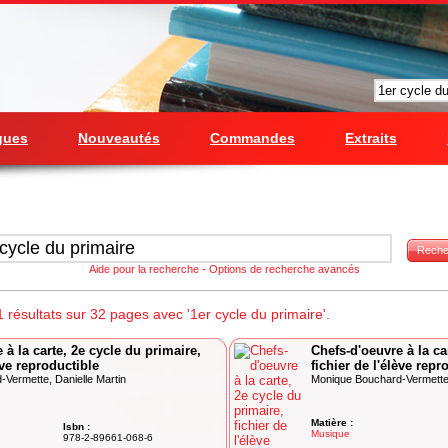
gues
Nouveautés
Commandes
Extraits
Reche
Aide pour la recherche
-
Options de recherche avancés
résultats sur 32 pages avec '1er cycle du primaire'.
 à la carte, 2e cycle du primaire,
Chefs-d'oeuvre à la ca
ève reproductible
fichier de l'élève rep
Vermette, Danielle Martin
Monique Bouchard-Vermette,
Matière :
Isbn :
Musique
978-2-89661-068-6