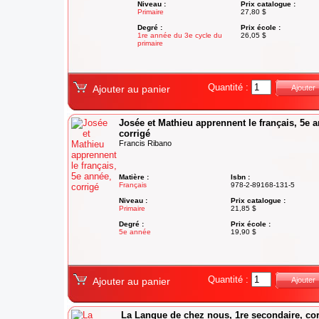
Niveau :
Prix catalogue :
Primaire
27,80 $
Degré :
Prix école :
1re année du 3e cycle du
26,05 $
primaire
Quantité :
Ajouter au panier
Ajouter
Josée et Mathieu apprennent le français, 5e 
corrigé
Francis Ribano
Matière :
Isbn :
Français
978-2-89168-131-5
Niveau :
Prix catalogue :
Primaire
21,85 $
Degré :
Prix école :
5e année
19,90 $
Quantité :
Ajouter au panier
Ajouter
La Langue de chez nous, 1re secondaire, cor