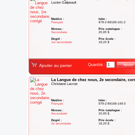
Lucien Galipeault
Matière :
Isbn :
Français
978-2-89168-161-2
Niveau :
Prix catalogue :
Secondaire
20,95 $
Degré :
Prix école :
1re secondaire
18,20 $
Quantité :
Ajouter au panier
Ajouter
La Langue de chez nous, 2e secondaire, cor
Christiane Lacroix
Matière :
Isbn :
Français
978-2-89168-148-3
Niveau :
Prix catalogue :
Secondaire
20,95 $
Degré :
Prix école :
2e secondaire
18,20 $