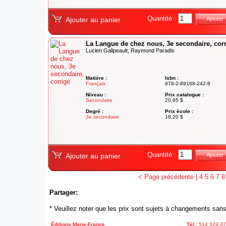
Quantité :
Ajouter au panier
Ajouter
La Langue de chez nous, 3e secondaire, cor
Lucien Galipeault, Raymond Paradis
Matière :
Isbn :
Français
978-2-89168-242-8
Niveau :
Prix catalogue :
Secondaire
20,95 $
Degré :
Prix école :
3e secondaire
18,20 $
Quantité :
Ajouter au panier
Ajouter
< Page précédente
|
4
5
6
7
8
Partager:
* Veuillez noter que les prix sont sujets à changements sans
Éditions Marie-France
Tél.:
514 329-3