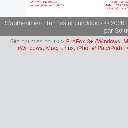
CP 32263 BP Waverly
1 800 563-6
Montréal (Québec) H3L 3X1
Téléc.:
514 329
editions@marie-f
S'authentifier
|
Termes et conditions
© 2026 L
par Solut
Site optimisé pour >>
FireFox 3+ (Windows, M
(Windows, Mac, Linux, iPhone/iPad/iPod)
|