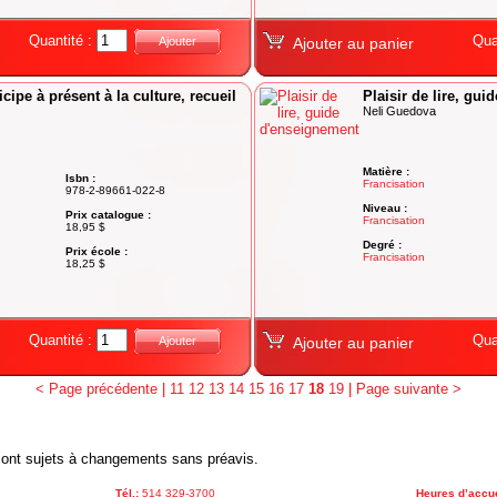
Quantité :
Qua
Ajouter
Ajouter au panier
cipe à présent à la culture, recueil
Plaisir de lire, gu
Neli Guedova
Matière :
Isbn :
Francisation
978-2-89661-022-8
Niveau :
Prix catalogue :
Francisation
18,95 $
Degré :
Prix école :
Francisation
18,25 $
Quantité :
Qua
Ajouter
Ajouter au panier
< Page précédente
|
11
12
13
14
15
16
17
18
19
|
Page suivante >
x sont sujets à changements sans préavis.
Tél.:
514 329-3700
Heures d’accue