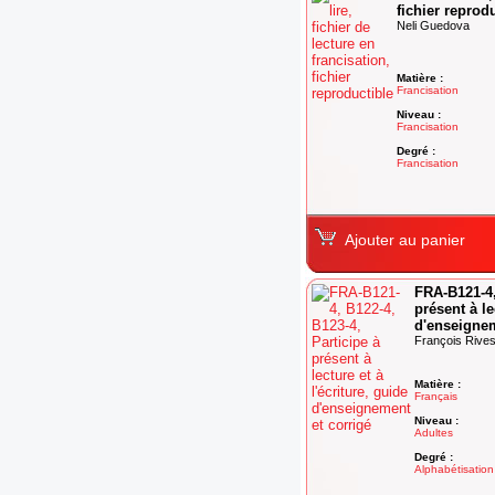
fichier reprod
Neli Guedova
Matière :
Francisation
Niveau :
Francisation
Degré :
Francisation
Ajouter au panier
FRA-B121-4,
présent à le
d'enseignem
François Rives
Matière :
Français
Niveau :
Adultes
Degré :
Alphabétisation