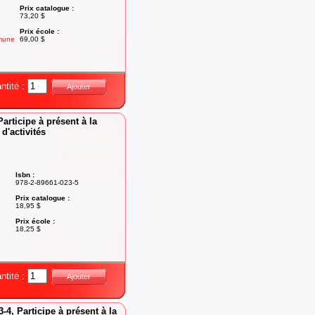
Prix catalogue :
73,20 $
Prix école :
mune
69,00 $
ntité :
Ajouter
articipe à présent à la
d'activités
Isbn :
978-2-89661-023-5
Prix catalogue :
18,95 $
Prix école :
18,25 $
ntité :
Ajouter
-4, Participe à présent à la