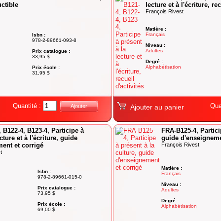
uctible
lecture et à l'écriture, re
François Rivest
Matière :
Français
Isbn :
978-2-89661-093-8
Niveau :
Adultes
Prix catalogue :
33,95 $
Degré :
Alphabétisation
Prix école :
31,95 $
Quantité :
Qua
Ajouter
Ajouter au panier
 B122-4, B123-4, Participe à
FRA-B125-4, Particip
cture et à l'écriture, guide
guide d'enseigneme
ent et corrigé
François Rivest
t
Matière :
Isbn :
Français
978-2-89661-015-0
Niveau :
Prix catalogue :
Adultes
73,95 $
Degré :
Prix école :
Alphabétisation
69,00 $