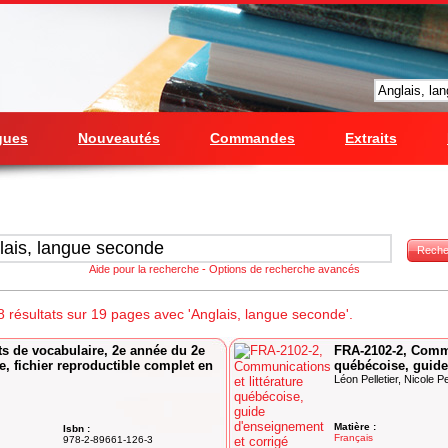
gues
Nouveautés
Commandes
Extraits
Reche
Aide pour la recherche
-
Options de recherche avancés
 résultats sur 19 pages avec 'Anglais, langue seconde'.
s de vocabulaire, 2e année du 2e
FRA-2102-2, Commu
e, fichier reproductible complet en
québécoise, guide
Léon Pelletier, Nicole Pe
Matière :
Isbn :
Français
978-2-89661-126-3