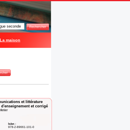
Rechercher
La maison
rcher
nications et littérature
 d'enseignement et corrigé
lletier
Isbn :
978-2-89661-101-0