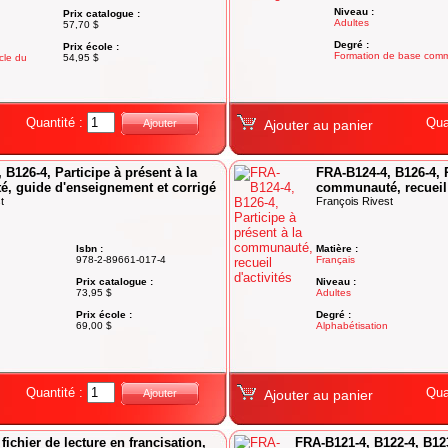
Niveau :
Prix catalogue :
Adultes
57,70 $
Degré :
Prix école :
Formation de base com
cle du
54,95 $
Quantité :
Qua
Ajouter
Ajouter au panier
 B126-4, Participe à présent à la
FRA-B124-4, B126-4, P
, guide d'enseignement et corrigé
communauté, recueil 
t
François Rivest
Isbn :
Matière :
978-2-89661-017-4
Français
Prix catalogue :
Niveau :
73,95 $
Adultes
Prix école :
Degré :
69,00 $
Alphabétisation
Quantité :
Qua
Ajouter
Ajouter au panier
, fichier de lecture en francisation,
FRA-B121-4, B122-4, B123