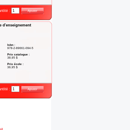
ntité :
Ajouter
ide d'enseignement
Isbn :
978-2-89661-094-5
Prix catalogue :
38,95 $
Prix école :
36,95 $
ntité :
Ajouter
il