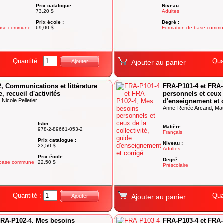
Prix catalogue :
Niveau :
73,20 $
Adultes
Prix école :
Degré :
base commune
69,00 $
Formation de base comm
Quantité :
Qua
Ajouter
Ajouter au panier
, Communications et littérature
FRA-P101-4 et FRA-
, recueil d'activités
personnels et ceux d
, Nicole Pelletier
d'enseignement et 
Anne-Renée Arcand, Ma
Isbn :
Matière :
978-2-89661-053-2
Français
Prix catalogue :
Niveau :
23,50 $
Adultes
Prix école :
Degré :
 base commune
22,50 $
Préscolaire
Quantité :
Qua
Ajouter
Ajouter au panier
FRA-P102-4, Mes besoins
FRA-P103-4 et FRA-