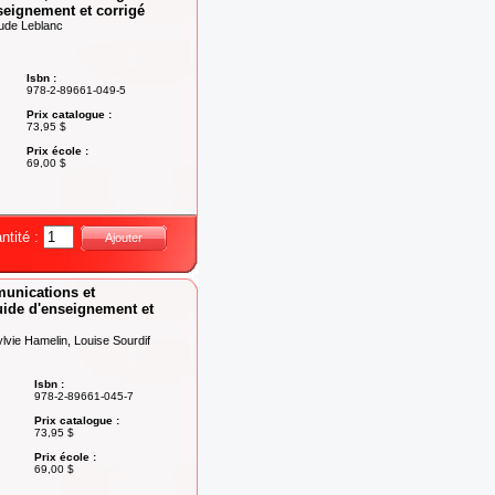
seignement et corrigé
ude Leblanc
Isbn :
978-2-89661-049-5
Prix catalogue :
73,95 $
Prix école :
69,00 $
ntité :
Ajouter
unications et
ide d'enseignement et
vie Hamelin, Louise Sourdif
Isbn :
978-2-89661-045-7
Prix catalogue :
73,95 $
Prix école :
69,00 $