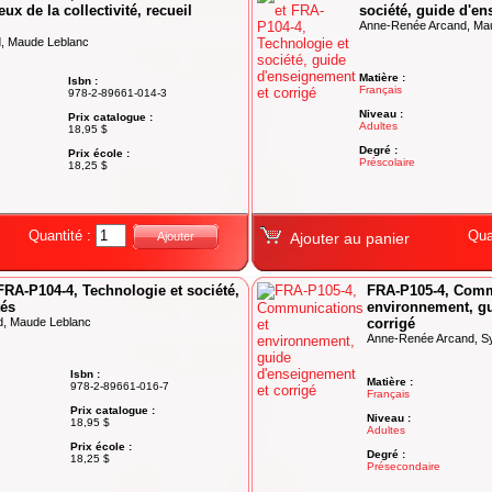
ux de la collectivité, recueil
société, guide d'en
Anne-Renée Arcand, Ma
, Maude Leblanc
Matière :
Isbn :
Français
978-2-89661-014-3
Niveau :
Prix catalogue :
Adultes
18,95 $
Degré :
Prix école :
Préscolaire
18,25 $
Quantité :
Qua
Ajouter
Ajouter au panier
FRA-P104-4, Technologie et société,
FRA-P105-4, Comm
tés
environnement, gu
d, Maude Leblanc
corrigé
Anne-Renée Arcand, Syl
Isbn :
Matière :
978-2-89661-016-7
Français
Prix catalogue :
Niveau :
18,95 $
Adultes
Prix école :
Degré :
18,25 $
Présecondaire