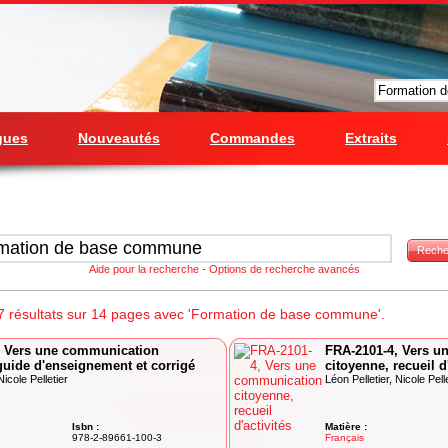
gues
Nouveautés
Commandes
Extraits
Reche
Aide pour la recherche
-
Options de recherche avancés
7 résultats sur 14 pages avec 'Formation de base commune'.
, Vers une communication
FRA-2101-4, Vers u
guide d'enseignement et corrigé
citoyenne, recueil d
Nicole Pelletier
Léon Pelletier, Nicole Pell
Isbn :
Matière :
978-2-89661-100-3
Français