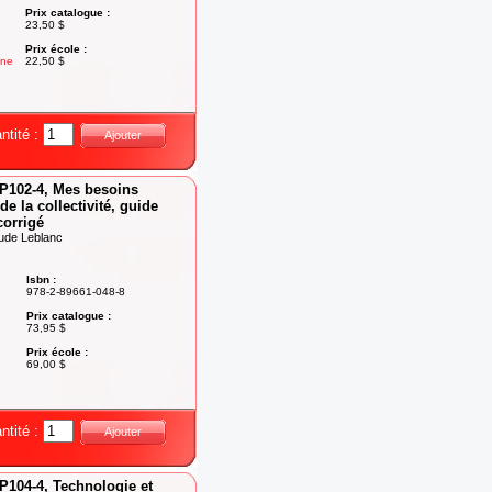
Prix catalogue :
23,50 $
Prix école :
une
22,50 $
ntité :
Ajouter
P102-4, Mes besoins
e la collectivité, guide
corrigé
ude Leblanc
Isbn :
978-2-89661-048-8
Prix catalogue :
73,95 $
Prix école :
69,00 $
ntité :
Ajouter
P104-4, Technologie et