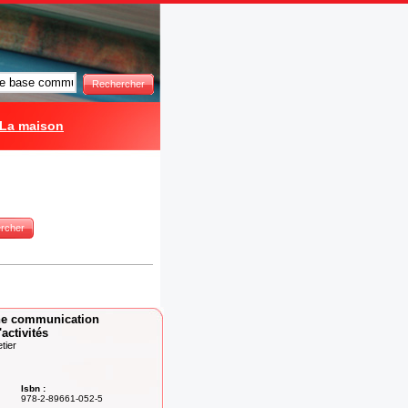
Rechercher
La maison
rcher
ne communication
'activités
etier
Isbn :
978-2-89661-052-5