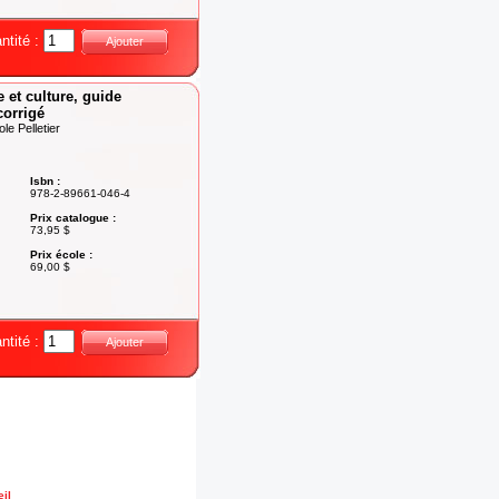
ntité :
Ajouter
 et culture, guide
corrigé
e Pelletier
Isbn :
978-2-89661-046-4
Prix catalogue :
73,95 $
Prix école :
69,00 $
ntité :
Ajouter
il