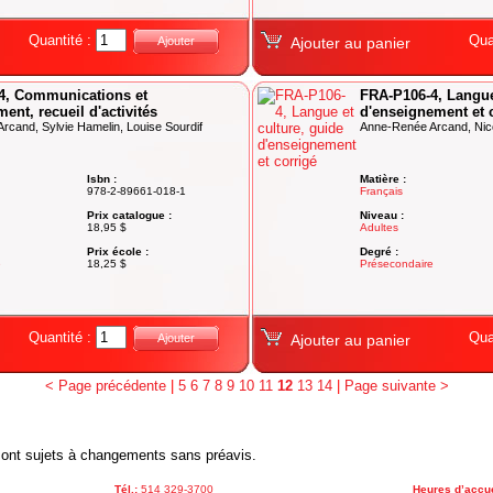
Quantité :
Qua
Ajouter
Ajouter au panier
4, Communications et
FRA-P106-4, Langue
ent, recueil d'activités
d'enseignement et 
rcand, Sylvie Hamelin, Louise Sourdif
Anne-Renée Arcand, Nicol
Isbn :
Matière :
978-2-89661-018-1
Français
Prix catalogue :
Niveau :
18,95 $
Adultes
Prix école :
Degré :
e
18,25 $
Présecondaire
Quantité :
Qua
Ajouter
Ajouter au panier
< Page précédente
|
5
6
7
8
9
10
11
12
13
14
|
Page suivante >
x sont sujets à changements sans préavis.
Tél.:
514 329-3700
Heures d’accue