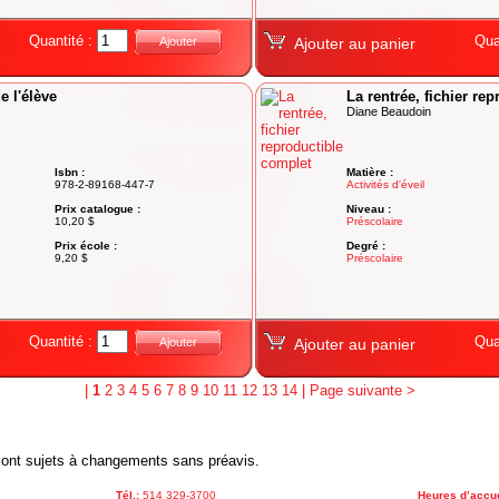
Quantité :
Qua
Ajouter
Ajouter au panier
e l'élève
La rentrée, fichier re
Diane Beaudoin
Isbn :
Matière :
978-2-89168-447-7
Activités d'éveil
Prix catalogue :
Niveau :
10,20 $
Préscolaire
Prix école :
Degré :
9,20 $
Préscolaire
Quantité :
Qua
Ajouter
Ajouter au panier
|
1
2
3
4
5
6
7
8
9
10
11
12
13
14
|
Page suivante >
x sont sujets à changements sans préavis.
Tél.:
514 329-3700
Heures d’accue