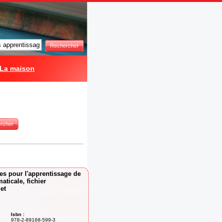
Rechercher
La maison
rcher
s pour l'apprentissage de
ticale, fichier
et
Isbn :
978-2-89168-599-3