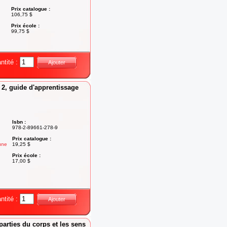
Prix catalogue :
106,75 $
Prix école :
99,75 $
ntité :
Ajouter
e 2, guide d'apprentissage
Isbn :
978-2-89661-278-9
Prix catalogue :
une
19,25 $
Prix école :
17,00 $
ntité :
Ajouter
arties du corps et les sens