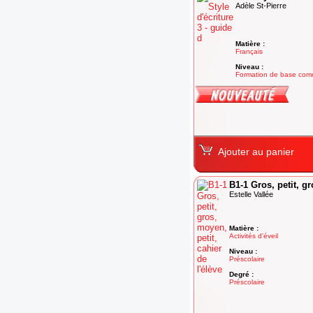
Adèle St-Pierre
Matière :
Français
Niveau :
Formation de base co
Degré :
Adultes
Ajouter au panier
B1-1 Gros, petit, gr
Estelle Vallée
Matière :
Activités d'éveil
Niveau :
Préscolaire
Degré :
Préscolaire