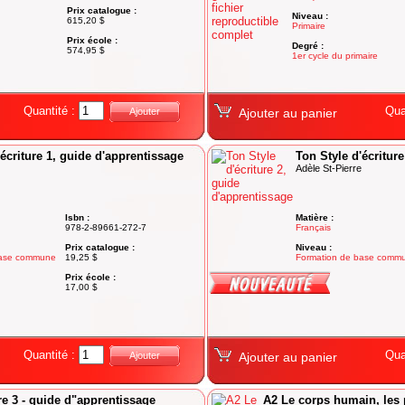
Prix catalogue :
Niveau :
615,20 $
Primaire
Prix école :
Degré :
574,95 $
1er cycle du primaire
Quantité :
Qua
Ajouter
Ajouter au panier
'écriture 1, guide d'apprentissage
Ton Style d'écritur
Adèle St-Pierre
Isbn :
Matière :
978-2-89661-272-7
Français
Prix catalogue :
Niveau :
base commune
19,25 $
Formation de base comm
Prix école :
Degré :
17,00 $
Adultes
Quantité :
Qua
Ajouter
Ajouter au panier
re 3 - guide d"apprentissage
A2 Le corps humain, les p