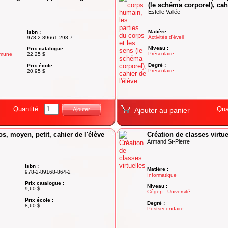
(le schéma corporel), cahi
Estelle Vallée
Matière :
Isbn :
Activités d'éveil
978-2-89661-298-7
Niveau :
Prix catalogue :
Préscolaire
mmune
22,25 $
Degré :
Prix école :
Préscolaire
20,95 $
Quantité :
Qua
Ajouter
Ajouter au panier
os, moyen, petit, cahier de l'élève
Création de classes virtue
Armand St-Pierre
Isbn :
Matière :
978-2-89168-864-2
Informatique
Prix catalogue :
Niveau :
9,60 $
Cégep - Université
Prix école :
Degré :
8,60 $
Postsecondaire