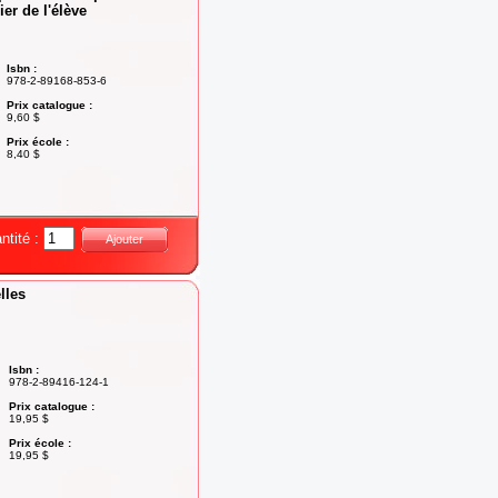
er de l'élève
Isbn :
978-2-89168-853-6
Prix catalogue :
9,60 $
Prix école :
8,40 $
ntité :
Ajouter
lles
Isbn :
978-2-89416-124-1
Prix catalogue :
19,95 $
Prix école :
19,95 $