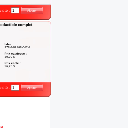
ntité :
Ajouter
productible complet
Isbn :
978-2-89168-647-1
Prix catalogue :
30,70 $
Prix école :
26,95 $
ntité :
Ajouter
il