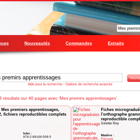
gues
Nouveautés
Commandes
Extraits
Reche
Aide pour la recherche
-
Options de recherche avancés
 résultats sur 40 pages avec 'Mes premirs apprentissages'.
: Mes premiers apprentissages,
Fiches micrograduée
2, fichiers reproductibles complets
l'orthographe gramma
reproductible compl
Ginette Roy
Isbn :
Matière :
978-2-89168-508-5
Français