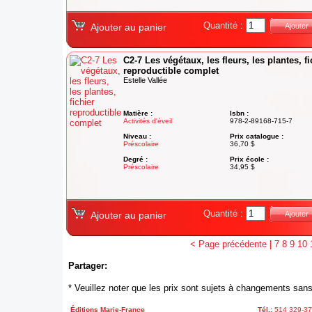
Quantité :
Ajouter au panier
Ajouter
C2-7 Les végétaux, les fleurs, les plantes, fi
reproductible complet
Estelle Vallée
Matière :
Isbn :
Activités d'éveil
978-2-89168-715-7
Niveau :
Prix catalogue :
Préscolaire
36,70 $
Degré :
Prix école :
Préscolaire
34,95 $
Quantité :
Ajouter au panier
Ajouter
< Page précédente
|
7
8
9
10
Partager:
* Veuillez noter que les prix sont sujets à changements sans
Éditions Marie-France
Tél.:
514 329-3