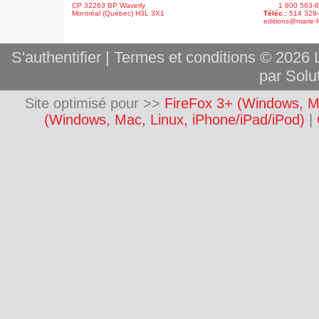
CP 32263 BP Waverly
1 800 563-6
Montréal (Québec) H3L 3X1
Téléc.:
514 329
editions@marie-f
S'authentifier
|
Termes et conditions
© 2026 L
par Solut
Site optimisé pour >>
FireFox 3+ (Windows, M
(Windows, Mac, Linux, iPhone/iPad/iPod)
|