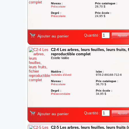
Niveau :
Prix catalogue :
Préscolaire
28,70 $
Degré :
Prix école :
Préscolaire
24,95 $
Quantité :
Ajouter au panier
Ajouter
C2-4 Les arbres, leurs feuilles, leurs fruits, 
reproductible complet
Estelle Vallée
Matière :
Isbn :
Activités d'éveil
978-2-89168-712-6
Niveau :
Prix catalogue :
Préscolaire
36,70 $
Degré :
Prix école :
Présecondaire
34,95 $
Quantité :
Ajouter au panier
Ajouter
C2-5 Les arbres, leurs feuilles, leurs fruits (