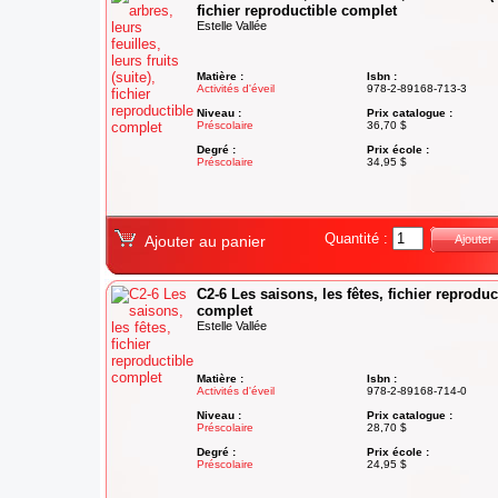
fichier reproductible complet
Estelle Vallée
Matière :
Isbn :
Activités d'éveil
978-2-89168-713-3
Niveau :
Prix catalogue :
Préscolaire
36,70 $
Degré :
Prix école :
Préscolaire
34,95 $
Quantité :
Ajouter au panier
Ajouter
C2-6 Les saisons, les fêtes, fichier reproduc
complet
Estelle Vallée
Matière :
Isbn :
Activités d'éveil
978-2-89168-714-0
Niveau :
Prix catalogue :
Préscolaire
28,70 $
Degré :
Prix école :
Préscolaire
24,95 $