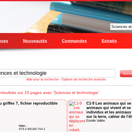
gues
Nouveautés
Commandes
Extraits
Reche
Aide pour la recherche
-
Options de recherche avancés
ésultats sur 10 pages avec 'Sciences et technologie'.
 griffes ?, fichier reproductible
C1-9 Les animaux qui se 
animaux qui vivent et se 
individus et les animaux 
sur la terre, cahier de l'é
Estelle Vallée
Isbn :
978-2-89168-704-1