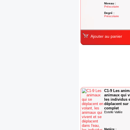
Niveau :
Préscolaire
Degré :
Préscolaire
Ajouter au panier
C1-9 Les anima
animaux qui vi
les individus 
déplacent sur l
complet
Estelle Vallée
Matière :