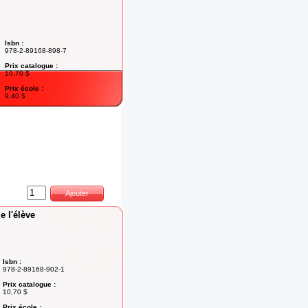
Isbn :
978-2-89168-898-7
Prix catalogue :
10,70 $
Prix école :
9,40 $
ntité :
Ajouter
e l'élève
Isbn :
978-2-89168-902-1
Prix catalogue :
10,70 $
Prix école :