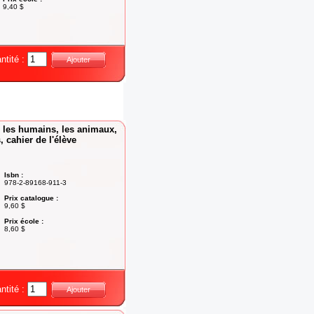
9,40 $
ntité :
Ajouter
, les humains, les animaux,
, cahier de l'élève
Isbn :
978-2-89168-911-3
Prix catalogue :
9,60 $
Prix école :
8,60 $
ntité :
Ajouter