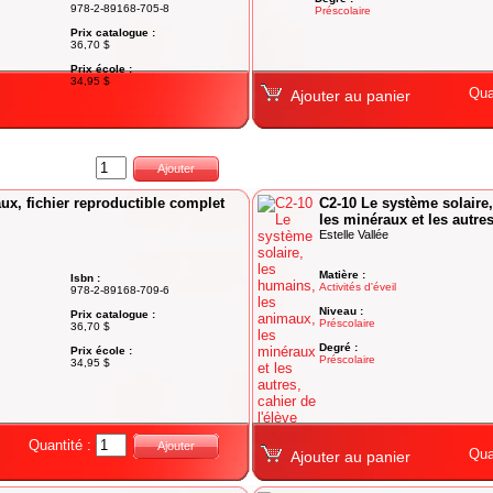
978-2-89168-705-8
Préscolaire
Prix catalogue :
36,70 $
Prix école :
34,95 $
Qua
Ajouter au panier
Quantité :
Ajouter
ux, fichier reproductible complet
C2-10 Le système solaire
les minéraux et les autres
Estelle Vallée
Matière :
Isbn :
Activités d'éveil
978-2-89168-709-6
Niveau :
Prix catalogue :
Préscolaire
36,70 $
Degré :
Prix école :
Préscolaire
34,95 $
Quantité :
Ajouter
Qua
Ajouter au panier