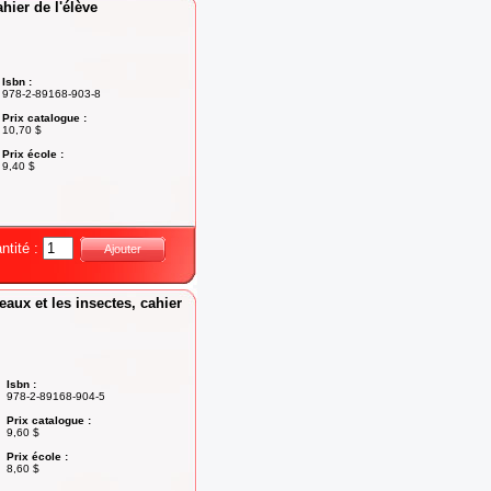
ahier de l'élève
Isbn :
978-2-89168-903-8
Prix catalogue :
10,70 $
Prix école :
9,40 $
ntité :
Ajouter
eaux et les insectes, cahier
Isbn :
978-2-89168-904-5
Prix catalogue :
9,60 $
Prix école :
8,60 $