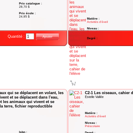
Prix catalogue :
28,70 $
Prix école :
24,95 $
Matière :
Activités d'éveil
Niveau :
Préscolaire
Quantité :
Ajouter
Degré :
Préscolaire
Qua
Ajouter au panier
ux qui se déplacent en volant, les
C2-1 Les oiseaux, cahier d
vent et se déplacent dans l'eau,
Estelle Vallée
et les animaux qui vivent et se
a terre, fichier reproductible
Matière :
Activités d'éveil
Niveau :
Préscolaire
Isbn :
Degré :