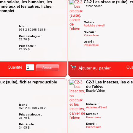
me solaire, les humains, les
C2-2 Les oiseaux (suite), c
inéraux et les autres, fichier
Estelle Vallée
 complet
Matière :
Activités d'éveil
Isbn :
978-2-89168-718-8
Niveau :
Préscolaire
Prix catalogue :
28,70 $
Degré :
Préscolaire
Prix école :
24,95 $
Quantité :
Qua
Ajouter
Ajouter au panier
ux (suite), fichier reproductible
C2-3 Les insectes, les ois
de l'élève
Estelle Vallée
Matière :
Isbn :
Activités d'éveil
978-2-89168-710-2
Niveau :
Prix catalogue :
Préscolaire
36,70 $
Degré :
Prix école :
Préscolaire
34,95 $