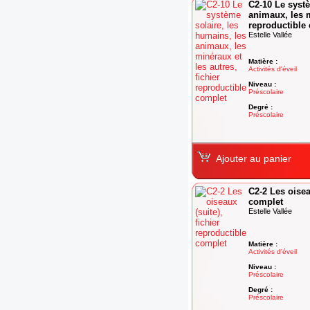
C2-10 Le systè
animaux, les m
reproductible
Estelle Vallée
Matière :
Activités d'éveil
Niveau :
Préscolaire
Degré :
Préscolaire
Ajouter au panier
C2-2 Les oisea
complet
Estelle Vallée
Matière :
Activités d'éveil
Niveau :
Préscolaire
Degré :
Préscolaire