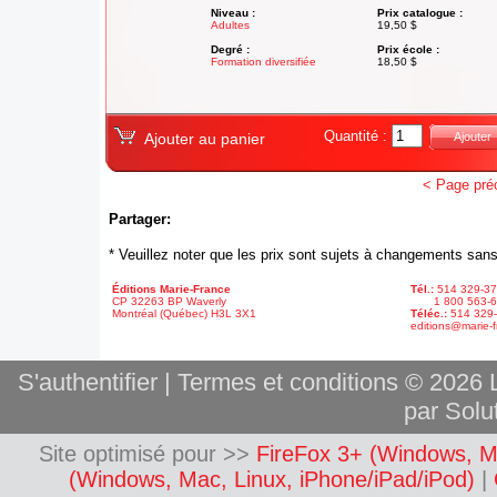
Niveau :
Prix catalogue :
Adultes
19,50 $
Degré :
Prix école :
Formation diversifiée
18,50 $
Quantité :
Ajouter au panier
Ajouter
< Page pré
Partager:
* Veuillez noter que les prix sont sujets à changements sans
Éditions Marie-France
Tél.:
514 329-3
CP 32263 BP Waverly
1 800 563-6
Montréal (Québec) H3L 3X1
Téléc.:
514 329
editions@marie-f
S'authentifier
|
Termes et conditions
© 2026 L
par Solut
Site optimisé pour >>
FireFox 3+ (Windows, M
(Windows, Mac, Linux, iPhone/iPad/iPod)
|