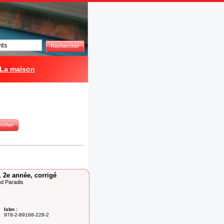
Rechercher
La maison
rcher
 2e année, corrigé
d Paradis
Isbn :
978-2-89168-228-2