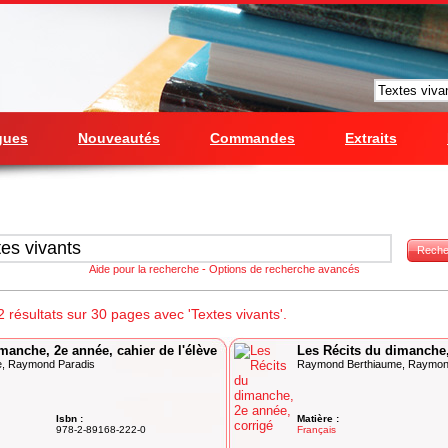
gues
Nouveautés
Commandes
Extraits
Reche
Aide pour la recherche
-
Options de recherche avancés
résultats sur 30 pages avec 'Textes vivants'.
manche, 2e année, cahier de l'élève
Les Récits du dimanche,
, Raymond Paradis
Raymond Berthiaume, Raymon
Isbn :
Matière :
978-2-89168-222-0
Français