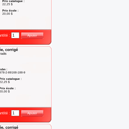
Prix catalogue :
22,25 $
Prix école :
20,00 $
ntité :
Ajouter
ée, corrigé
radis
Isbn :
978-2-89168-188-9
Prix catalogue :
22,25 $
Prix école :
20,00 $
ntité :
Ajouter
ée, corrigé