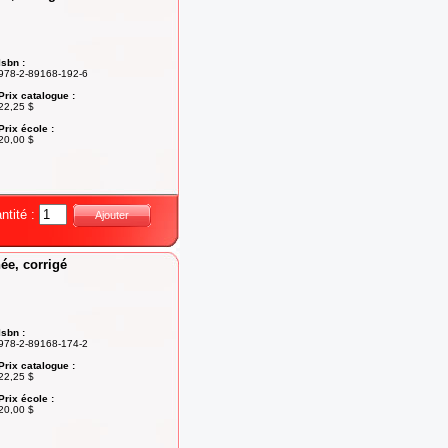
Isbn :
978-2-89168-192-6
Prix catalogue :
22,25 $
Prix école :
20,00 $
ntité :
Ajouter
ée, corrigé
Isbn :
978-2-89168-174-2
Prix catalogue :
22,25 $
Prix école :
20,00 $