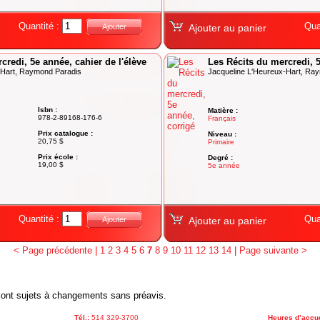
Quantité :
Qua
Ajouter
Ajouter au panier
credi, 5e année, cahier de l'élève
Les Récits du mercredi, 
-Hart, Raymond Paradis
Jacqueline L'Heureux-Hart, Ra
Isbn :
Matière :
978-2-89168-176-6
Français
Prix catalogue :
Niveau :
20,75 $
Primaire
Prix école :
Degré :
19,00 $
5e année
Quantité :
Qua
Ajouter
Ajouter au panier
< Page précédente
|
1
2
3
4
5
6
7
8
9
10
11
12
13
14
|
Page suivante >
x sont sujets à changements sans préavis.
Tél.:
514 329-3700
Heures d’accue