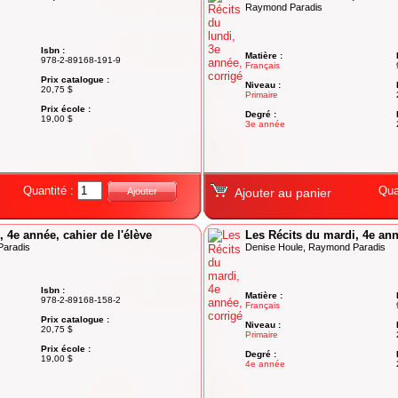
Raymond Paradis
Isbn :
Matière :
978-2-89168-191-9
Français
Prix catalogue :
Niveau :
20,75 $
Primaire
Prix école :
Degré :
19,00 $
3e année
Quantité :
Qua
Ajouter
Ajouter au panier
 4e année, cahier de l'élève
Les Récits du mardi, 4e ann
Paradis
Denise Houle, Raymond Paradis
Isbn :
Matière :
978-2-89168-158-2
Français
Prix catalogue :
Niveau :
20,75 $
Primaire
Prix école :
Degré :
19,00 $
4e année