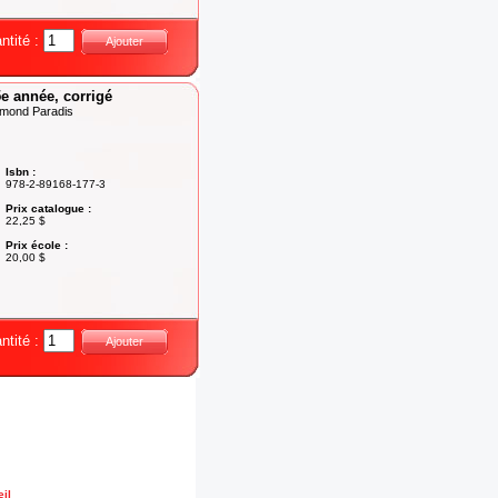
ntité :
Ajouter
5e année, corrigé
ymond Paradis
Isbn :
978-2-89168-177-3
Prix catalogue :
22,25 $
Prix école :
20,00 $
ntité :
Ajouter
il