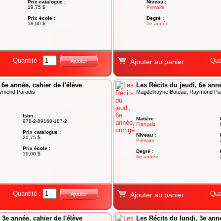
Prix catalogue :
Niveau :
19,75 $
Primaire
Prix école :
Degré :
18,00 $
2e année
Quantité :
Qua
Ajouter
Ajouter au panier
 6e année, cahier de l'élève
Les Récits du jeudi, 6e ann
ymond Paradis
Magdelhayne Buteau, Raymond Pa
Isbn :
Matière :
978-2-89168-187-2
Français
Prix catalogue :
Niveau :
20,75 $
Primaire
Prix école :
Degré :
19,00 $
6e année
Quantité :
Qua
Ajouter
Ajouter au panier
 3e année, cahier de l'élève
Les Récits du lundi, 3e ann