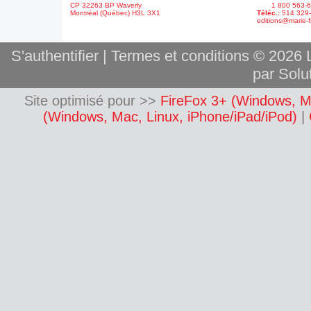
CP 32263 BP Waverly
1 800 563-6
Montréal (Québec) H3L 3X1
Téléc.:
514 329
editions@marie-f
S'authentifier
|
Termes et conditions
© 2026 L
par Solut
Site optimisé pour >>
FireFox 3+ (Windows, M
(Windows, Mac, Linux, iPhone/iPad/iPod)
|