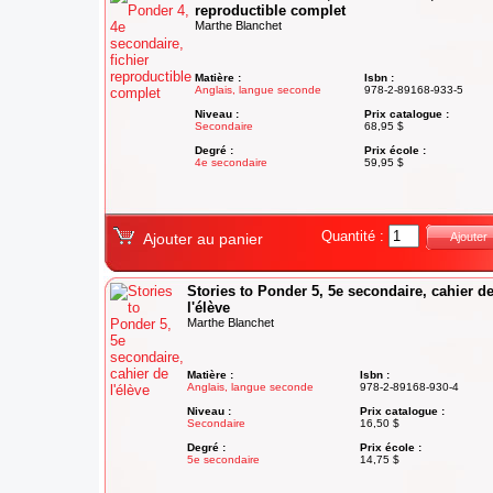
reproductible complet
Marthe Blanchet
Matière :
Isbn :
Anglais, langue seconde
978-2-89168-933-5
Niveau :
Prix catalogue :
Secondaire
68,95 $
Degré :
Prix école :
4e secondaire
59,95 $
Quantité :
Ajouter au panier
Ajouter
Stories to Ponder 5, 5e secondaire, cahier d
l'élève
Marthe Blanchet
Matière :
Isbn :
Anglais, langue seconde
978-2-89168-930-4
Niveau :
Prix catalogue :
Secondaire
16,50 $
Degré :
Prix école :
5e secondaire
14,75 $