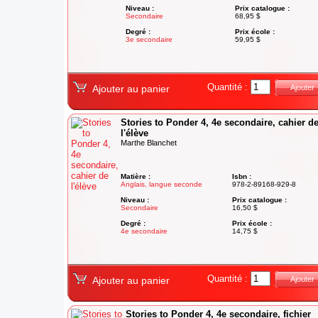
Niveau :
Prix catalogue :
Secondaire
68,95 $
Degré :
Prix école :
3e secondaire
59,95 $
Quantité :
Ajouter au panier
Ajouter
Stories to Ponder 4, 4e secondaire, cahier d
l'élève
Marthe Blanchet
Matière :
Isbn :
Anglais, langue seconde
978-2-89168-929-8
Niveau :
Prix catalogue :
Secondaire
16,50 $
Degré :
Prix école :
4e secondaire
14,75 $
Quantité :
Ajouter au panier
Ajouter
Stories to Ponder 4, 4e secondaire, fichier