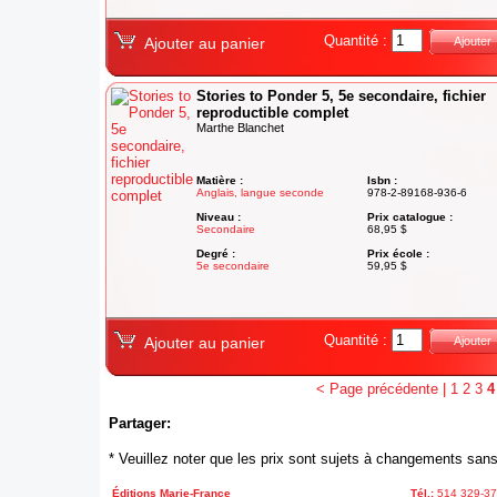
Quantité :
Ajouter au panier
Ajouter
Stories to Ponder 5, 5e secondaire, fichier
reproductible complet
Marthe Blanchet
Matière :
Isbn :
Anglais, langue seconde
978-2-89168-936-6
Niveau :
Prix catalogue :
Secondaire
68,95 $
Degré :
Prix école :
5e secondaire
59,95 $
Quantité :
Ajouter au panier
Ajouter
< Page précédente
|
1
2
3
4
Partager:
* Veuillez noter que les prix sont sujets à changements sans
Éditions Marie-France
Tél.:
514 329-3