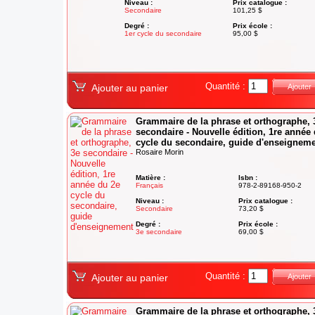
Niveau :
Prix catalogue :
Secondaire
101,25 $
Degré :
Prix école :
1er cycle du secondaire
95,00 $
Quantité :
Ajouter au panier
Ajouter
Grammaire de la phrase et orthographe, 
secondaire - Nouvelle édition, 1re année
cycle du secondaire, guide d'enseignem
Rosaire Morin
Matière :
Isbn :
Français
978-2-89168-950-2
Niveau :
Prix catalogue :
Secondaire
73,20 $
Degré :
Prix école :
3e secondaire
69,00 $
Quantité :
Ajouter au panier
Ajouter
Grammaire de la phrase et orthographe, 