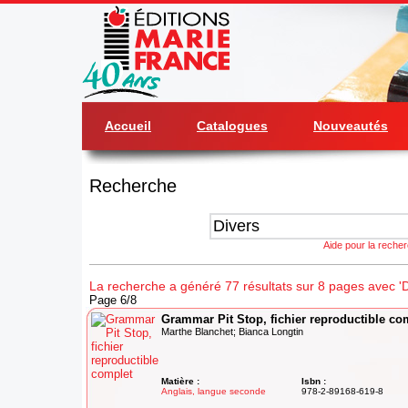
Accueil
Catalogues
Nouveautés
Recherche
Aide pour la reche
La recherche a généré 77 résultats sur 8 pages avec 'D
Page 6/8
Grammar Pit Stop, fichier reproductible co
Marthe Blanchet; Bianca Longtin
Matière :
Isbn :
Anglais, langue seconde
978-2-89168-619-8