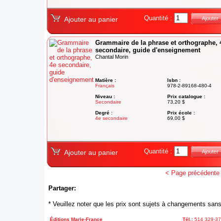
Quantité :
Ajouter au panier
Ajouter
Grammaire de la phrase et orthographe, 
secondaire, guide d'enseignement
Chantal Morin
Matière :
Isbn :
Français
978-2-89168-480-4
Niveau :
Prix catalogue :
Secondaire
73,20 $
Degré :
Prix école :
4e secondaire
69,00 $
Quantité :
Ajouter au panier
Ajouter
< Page précédente
Partager:
* Veuillez noter que les prix sont sujets à changements sans
Éditions Marie-France
Tél.:
514 329-3