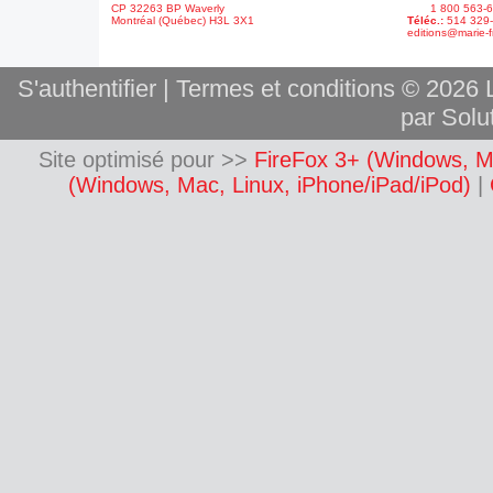
CP 32263 BP Waverly
1 800 563-6
Montréal (Québec) H3L 3X1
Téléc.:
514 329
editions@marie-f
S'authentifier
|
Termes et conditions
© 2026 L
par Solut
Site optimisé pour >>
FireFox 3+ (Windows, M
(Windows, Mac, Linux, iPhone/iPad/iPod)
|