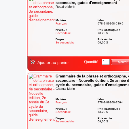
secondaire, guide d'enseignement
Rosaire Morin
Matière :
Isbn :
Français
978-2-89168-530-6
Niveau :
Prix catalogue :
Secondaire
73,20 $
Degré :
Prix école :
3e secondaire
69,00 $
Quantité :
Ajouter au panier
Ajouter
Grammaire de la phrase et orthographe, 
secondaire - Nouvelle édition, 2e année 
cycle du secondaire, guide d'enseignem
Chantal Morin
Matière :
Isbn :
Français
978-2-89168-956-4
Niveau :
Prix catalogue :
Secondaire
73,20 $
Degré :
Prix école :
4e secondaire
69,00 $