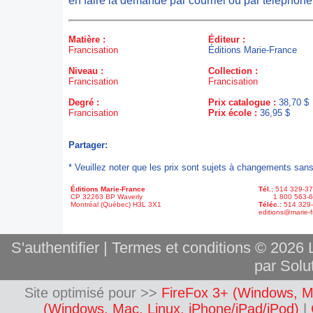
en faire la demande par courriel ou par téléphone
Matière :
Éditeur :
Francisation
Éditions Marie-France
Niveau :
Collection :
Francisation
Francisation
Degré :
Prix catalogue :
38,70 $
Francisation
Prix école :
36,95 $
Partager:
* Veuillez noter que les prix sont sujets à changements sans
Éditions Marie-France
Tél.:
514 329-3
CP 32263 BP Waverly
1 800 563-6
Montréal (Québec) H3L 3X1
Téléc.:
514 329
editions@marie-f
S'authentifier
|
Termes et conditions
© 2026 L
par Solut
Site optimisé pour >>
FireFox 3+ (Windows, M
(Windows, Mac, Linux, iPhone/iPad/iPod)
|