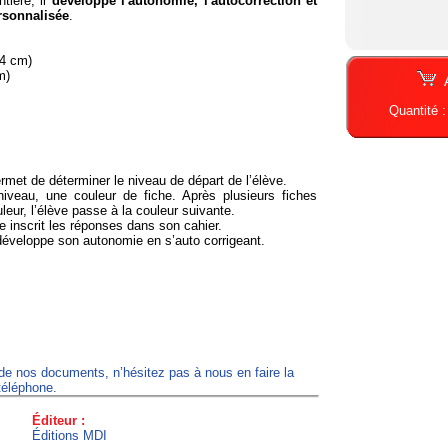
tière, il
développe l'autonomie, l'autocorrection et
rsonnalisée
.
24 cm)
m)
Quantité 
s
rmet de déterminer le niveau de départ de l’élève.
veau, une couleur de fiche. Après plusieurs fiches
ur, l’élève passe à la couleur suivante.
e inscrit les réponses dans son cahier.
développe son autonomie en s’auto corrigeant.
 de nos documents, n’hésitez pas à nous en faire la
téléphone.
Éditeur :
Éditions MDI