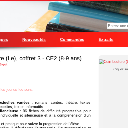
gues
Nouveautés
Commandes
Extraits
e (Le), coffret 3 - CE2 (8-9 ans)
Bigot
Cliquez sur
 les jeunes lecteurs.
extuelles variées
: romans, contes, théâtre, textes
 recettes, textes informatifs…
silencieuse
: 96 fiches de difficulté progressive pour
 individuelle et silencieuse et à la compréhension d’un
 et pratique pour suivre la progression de l’élève.