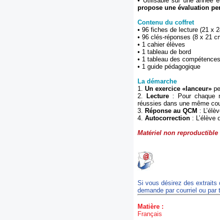
• Utilisable sur une année en
propose une évaluation pe
Contenu du coffret
• 96 fiches de lecture (21 x 
• 96 clés-réponses (8 x 21 c
• 1 cahier élèves
• 1 tableau de bord
• 1 tableau des compétence
• 1 guide pédagogique
La démarche
1.
Un exercice «lanceur»
pe
2.
Lecture
: Pour chaque ni
réussies dans une même coule
3.
Réponse au QCM
: L’élèv
4.
Autocorrection
: L’élève 
Matériel non reproductible
Si vous désirez des extraits
demande par courriel ou par 
Matière :
Français