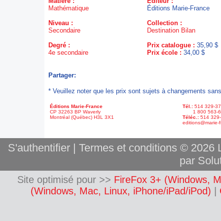
Matière :
Éditeur :
Mathématique
Éditions Marie-France
Niveau :
Collection :
Secondaire
Destination Bilan
Degré :
Prix catalogue :
35,90 $
4e secondaire
Prix école :
34,00 $
Partager:
* Veuillez noter que les prix sont sujets à changements sans
Éditions Marie-France
Tél.:
514 329-3
CP 32263 BP Waverly
1 800 563-6
Montréal (Québec) H3L 3X1
Téléc.:
514 329
editions@marie-f
S'authentifier
|
Termes et conditions
© 2026 L
par Solut
Site optimisé pour >>
FireFox 3+ (Windows, M
(Windows, Mac, Linux, iPhone/iPad/iPod)
|