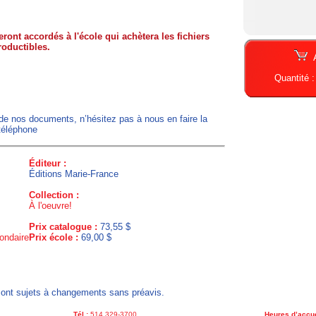
ront accordés à l'école qui achètera les fichiers
roductibles.
Quantité 
 de nos documents, n’hésitez pas à nous en faire la
téléphone
Éditeur :
Éditions Marie-France
Collection :
À l'oeuvre!
Prix catalogue :
73,55 $
ondaire
Prix école :
69,00 $
x sont sujets à changements sans préavis.
Tél.:
514 329-3700
Heures d’accue