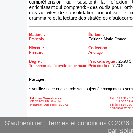
compréhension qui suscitent la réflexion 
enrichissant qui comprend: - des outils pour l'or
des activités de consolidation portant sur le
grammaire et la lecture des stratégies d'autocorre
Matière :
Éditeur :
Français
Éditions Marie-France
Niveau :
Collection :
Primaire
Ancrage
Degré :
Prix catalogue :
25,90 $
1re année du 2e cycle du primaire
Prix école :
27,70 $
Partager:
* Veuillez noter que les prix sont sujets à changements sans
Éditions Marie-France
Tél.:
514 329-3
CP 32263 BP Waverly
1 800 563-6
Montréal (Québec) H3L 3X1
Téléc.:
514 329
editions@marie-f
S'authentifier
|
Termes et conditions
© 2026 L
par Solut