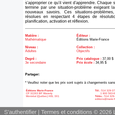
s'approprier ce qu'il vient d'apprendre. Chaque 
termine par une situation-problème exigeant la
nouveaux savoirs. Ces situations-problèmes
résolues en respectant 4 étapes de résolution
planification, activation et réflexion.
Matière :
Éditeur :
Mathématique
Éditions Marie-France
Niveau :
Collection :
Adultes
Objectifs
Degré :
Prix catalogue :
37,00 $
3e secondaire
Prix école :
34,95 $
Partager:
* Veuillez noter que les prix sont sujets à changements sans
Éditions Marie-France
Tél.:
514 329-3
CP 32263 BP Waverly
1 800 563-6
Montréal (Québec) H3L 3X1
Téléc.:
514 329
editions@marie-f
S'authentifier
|
Termes et conditions
© 2026 L