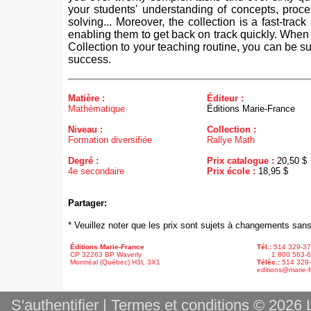
your students' understanding of concepts, proc
solving... Moreover, the collection is a fast-track
enabling them to get back on track quickly. When
Collection to your teaching routine, you can be su
success.
Matière :
Éditeur :
Mathématique
Éditions Marie-France
Niveau :
Collection :
Formation diversifiée
Rallye Math
Degré :
Prix catalogue :
20,50 $
4e secondaire
Prix école :
18,95 $
Partager:
* Veuillez noter que les prix sont sujets à changements sans
Éditions Marie-France
Tél.:
514 329-3
CP 32263 BP Waverly
1 800 563-6
Montréal (Québec) H3L 3X1
Téléc.:
514 329
editions@marie-f
S'authentifier
|
Termes et conditions
© 2026 L