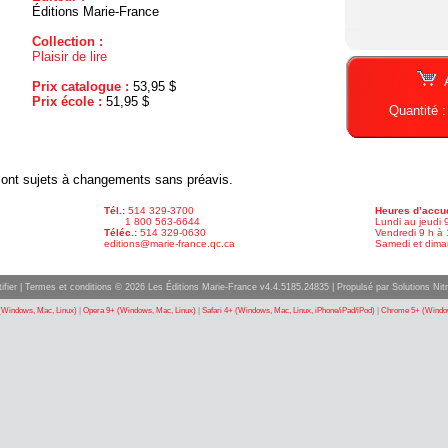
Éditions Marie-France
Collection :
Plaisir de lire
Prix catalogue :
53,95 $
Prix école :
51,95 $
Quantité 
x sont sujets à changements sans préavis.
Tél.:
514 329-3700
Heures d’accue
1 800 563-6644
Lundi au jeudi 
Téléc.:
514 329-0630
Vendredi 9 h à 
editions@marie-france.qc.ca
Samedi et dima
ifier
|
Termes et conditions
© 2026 Les Éditions Marie-France v4.4.5185.24835 |
Propulsé par Solutions Nitr
(Windows, Mac, Linux)
|
Opera 9+ (Windows, Mac, Linux)
|
Safari 4+ (Windows, Mac, Linux, iPhone/iPad/iPod)
|
Chrome 5+ (Window