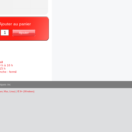
Ajouter au panier
:
Ajouter
il
9 h à 16 h
15 h
nche : fermé
iques inc
s, Mac, Linux)
|
IE 8+ (Windows)