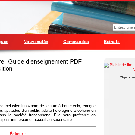
gues
Nouveautés
Commandes
Extraits
lire- Guide d'enseignement PDF-
ition
Cliquez sur
ode inclusive innovante de lecture à haute voix, conçue
es aptitudes d'un public adulte hétérogène allophone en
dans la société francophone. Elle sera profitable en
-alpha, immesion et accueil au secondaire.
Éditeur :