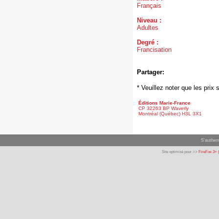
Français
Niveau :
Adultes
Degré :
Francisation
Partager:
* Veuillez noter que les pri
Éditions Marie-France
CP 32263 BP Waverly
Montréal (Québec) H3L 3X1
S'authent
Site optimisé pour >>
FireFox 3+ 