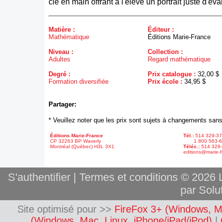
clé en main offrant à l'élève un portrait juste d'éva
Matière :
Éditeur :
Mathématique
Éditions Marie-France
Niveau :
Collection :
Adultes
Regard mathématique
Degré :
Prix catalogue :
32,00 $
Formation diversifiée
Prix école :
34,95 $
Partager:
* Veuillez noter que les prix sont sujets à changements sans
Éditions Marie-France
Tél.:
514 329-3
CP 32263 BP Waverly
1 800 563-6
Montréal (Québec) H3L 3X1
Téléc.:
514 329
editions@marie-f
S'authentifier
|
Termes et conditions
© 2026 L
par Solut
Site optimisé pour >>
FireFox 3+ (Windows, M
(Windows, Mac, Linux, iPhone/iPad/iPod)
|