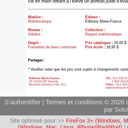
clé en main offrant à l'élève un portrait juste d'éva
Matière :
Éditeur :
Mathématique
Éditions Marie-France
Niveau :
Collection :
Adultes
Regard mathématique
Degré :
Prix catalogue :
20,00 $
Formation de base commune
Prix école :
18,95 $
Partager:
* Veuillez noter que les prix sont sujets à changements sans
Éditions Marie-France
Tél.:
514 329-3
CP 32263 BP Waverly
1 800 563-6
Montréal (Québec) H3L 3X1
Téléc.:
514 329
editions@marie-f
S'authentifier
|
Termes et conditions
© 2026 L
par Solut
Site optimisé pour >>
FireFox 3+ (Windows, M
(Windows, Mac, Linux, iPhone/iPad/iPod)
|