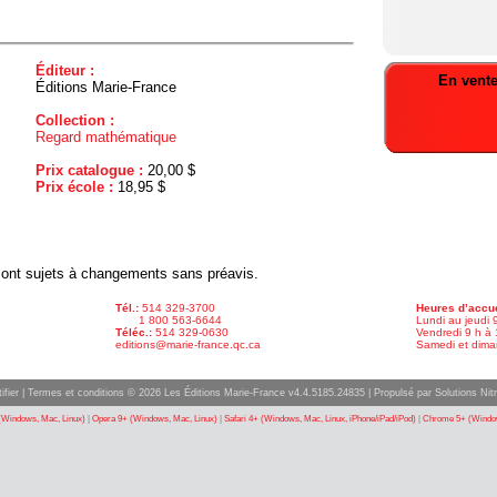
Éditeur :
En vente
Éditions Marie-France
Collection :
Regard mathématique
Prix catalogue :
20,00 $
Prix école :
18,95 $
x sont sujets à changements sans préavis.
Tél.:
514 329-3700
Heures d’accue
1 800 563-6644
Lundi au jeudi 
Téléc.:
514 329-0630
Vendredi 9 h à 
editions@marie-france.qc.ca
Samedi et dima
ifier
|
Termes et conditions
© 2026 Les Éditions Marie-France v4.4.5185.24835 |
Propulsé par Solutions Nitr
(Windows, Mac, Linux)
|
Opera 9+ (Windows, Mac, Linux)
|
Safari 4+ (Windows, Mac, Linux, iPhone/iPad/iPod)
|
Chrome 5+ (Window