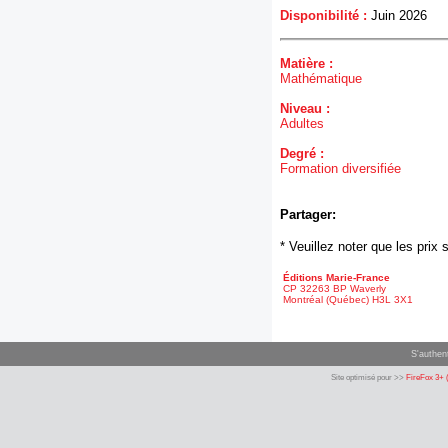
Disponibilité :
Juin 2026
Matière :
Mathématique
Niveau :
Adultes
Degré :
Formation diversifiée
Partager:
* Veuillez noter que les pri
Éditions Marie-France
CP 32263 BP Waverly
Montréal (Québec) H3L 3X1
S'authent
Site optimisé pour >>
FireFox 3+ 