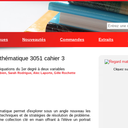
gues
Nouveautés
Commandes
Extraits
hématique 3051 cahier 3
quations du 1er degré à deux variables
Cliquez sur
ien, Sarah Rodrigue, Alec Laporte, Gille Rochette
matique permet d'explorer sous un angle nouveau les
echniques et de stratégies de résolution de problème.
 collection clé en main offrant à l'élève un portrait