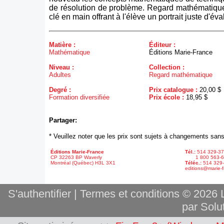
de résolution de problème. Regard mathématique
clé en main offrant à l'élève un portrait juste d'éva
Matière :
Éditeur :
Mathématique
Éditions Marie-France
Niveau :
Collection :
Adultes
Regard mathématique
Degré :
Prix catalogue :
20,00 $
Formation diversifiée
Prix école :
18,95 $
Partager:
* Veuillez noter que les prix sont sujets à changements sans
Éditions Marie-France
Tél.:
514 329-3
CP 32263 BP Waverly
1 800 563-6
Montréal (Québec) H3L 3X1
Téléc.:
514 329
editions@marie-f
S'authentifier
|
Termes et conditions
© 2026 L
par Solut