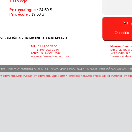
Tu lis déjà
Prix catalogue :
24,50 $
Prix école :
19,50 $
Quantité 
x sont sujets à changements sans préavis.
Tél.:
514 329-3700
Heures d’accue
1 800 563-6644
Lundi au jeudi 
Téléc.:
514 329-0630
Vendredi 9 h à 
editions@marie-france.qc.ca
Samedi et dima
ifier
|
Termes et conditions
© 2026 Les Éditions Marie-France v4.4.5185.24835 |
Propulsé par Solutions Nitr
(Windows, Mac, Linux)
|
Opera 9+ (Windows, Mac, Linux)
|
Safari 4+ (Windows, Mac, Linux, iPhone/iPad/iPod)
|
Chrome 5+ (Window