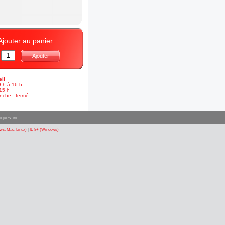
Ajouter au panier
:
Ajouter
il
9 h à 16 h
15 h
nche : fermé
iques inc
s, Mac, Linux)
|
IE 8+ (Windows)