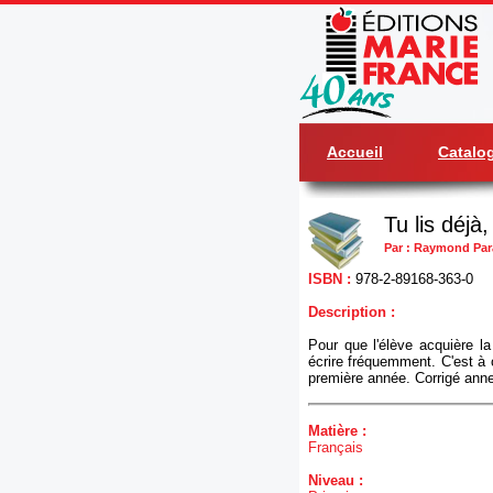
Accueil
Catalo
Tu lis déjà
Par : Raymond Par
ISBN :
978-2-89168-363-0
Description :
Pour que l'élève acquière la 
écrire fréquemment. C'est à c
première année. Corrigé ann
Matière :
Français
Niveau :