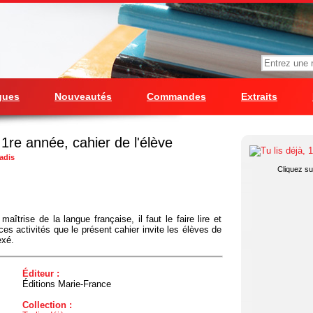
gues
Nouveautés
Commandes
Extraits
, 1re année, cahier de l'élève
adis
Cliquez sur
maîtrise de la langue française, il faut le faire lire et
es activités que le présent cahier invite les élèves de
exé.
Éditeur :
Éditions Marie-France
Collection :