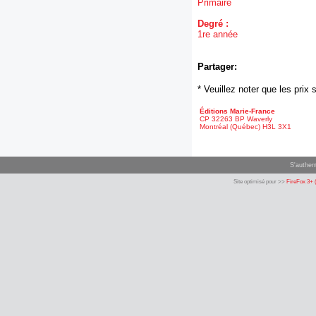
Primaire
Degré :
1re année
Partager:
* Veuillez noter que les pri
Éditions Marie-France
CP 32263 BP Waverly
Montréal (Québec) H3L 3X1
S'authent
Site optimisé pour >>
FireFox 3+ 