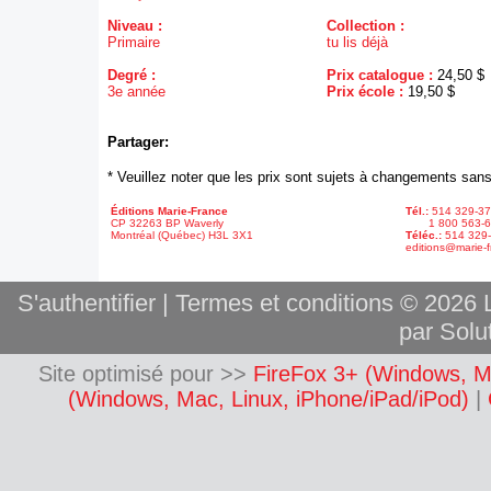
Niveau :
Collection :
Primaire
tu lis déjà
Degré :
Prix catalogue :
24,50 $
3e année
Prix école :
19,50 $
Partager:
* Veuillez noter que les prix sont sujets à changements sans
Éditions Marie-France
Tél.:
514 329-3
CP 32263 BP Waverly
1 800 563-6
Montréal (Québec) H3L 3X1
Téléc.:
514 329
editions@marie-f
S'authentifier
|
Termes et conditions
© 2026 L
par Solut
Site optimisé pour >>
FireFox 3+ (Windows, M
(Windows, Mac, Linux, iPhone/iPad/iPod)
|