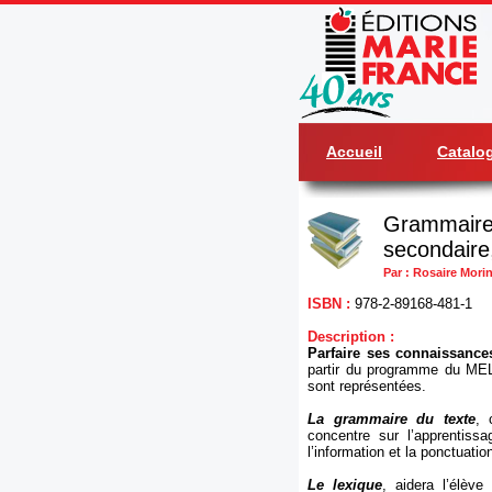
Accueil
Catalo
Grammaire 
secondaire,
Par : Rosaire Mori
ISBN :
978-2-89168-481-1
Description :
Parfaire ses connaissance
partir du programme du MELS
sont représentées.
La grammaire du texte
, 
concentre sur l’apprentiss
l’information et la ponctuatio
Le lexique
, aidera l’élève