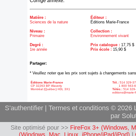
Corrigé annexé.
Matière :
Éditeur :
Sciences de la nature
Éditions Marie-France
Niveau :
Collection :
Primaire
Environnement vivant
Degré :
Prix catalogue :
17,75 $
1re année
Prix école :
15,90 $
Partager:
* Veuillez noter que les prix sont sujets à changements sans
Éditions Marie-France
Tél.:
514 329-3
CP 32263 BP Waverly
1 800 563-6
Montréal (Québec) H3L 3X1
Téléc.:
514 329
editions@marie-f
S'authentifier
|
Termes et conditions
© 2026 L
par Solut
Site optimisé pour >>
FireFox 3+ (Windows, M
(Windows, Mac, Linux, iPhone/iPad/iPod)
|