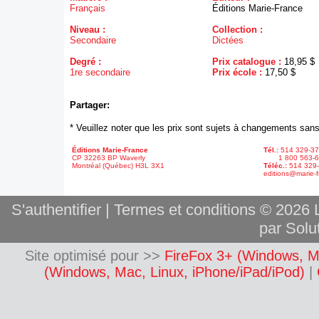
Français
Éditions Marie-France
Niveau :
Collection :
Secondaire
Dictées
Degré :
Prix catalogue :
18,95 $
1re secondaire
Prix école :
17,50 $
Partager:
* Veuillez noter que les prix sont sujets à changements sans
Éditions Marie-France
Tél.:
514 329-3
CP 32263 BP Waverly
1 800 563-6
Montréal (Québec) H3L 3X1
Téléc.:
514 329
editions@marie-f
S'authentifier
|
Termes et conditions
© 2026 L
par Solut
Site optimisé pour >>
FireFox 3+ (Windows, M
(Windows, Mac, Linux, iPhone/iPad/iPod)
|