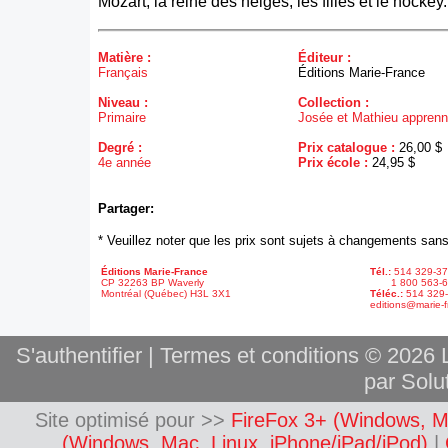
Mozart, la reine des neiges, les filles et le hockey.
Matière :
Éditeur :
Français
Éditions Marie-France
Niveau :
Collection :
Primaire
Josée et Mathieu apprenne
Degré :
Prix catalogue :
26,00 $
4e année
Prix école :
24,95 $
Partager:
* Veuillez noter que les prix sont sujets à changements sans
Éditions Marie-France
Tél.:
514 329-3
CP 32263 BP Waverly
1 800 563-6
Montréal (Québec) H3L 3X1
Téléc.:
514 329
editions@marie-f
S'authentifier
|
Termes et conditions
© 2026 L
par Solut
Site optimisé pour >>
FireFox 3+ (Windows, M
(Windows, Mac, Linux, iPhone/iPad/iPod)
|