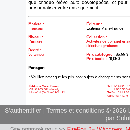
que chaque élève aura développées, et pour 
personnaliser votre enseignement.
Matière :
Éditeur :
Français
Éditions Marie-France
Niveau :
Collection :
Primaire
Activités de compréhensio
d'écriture graduées
Degré :
3e année
Prix catalogue :
85,55 $
Prix école :
79,95 $
Partager:
* Veuillez noter que les prix sont sujets à changements sans
Éditions Marie-France
Tél.:
514 329-3
CP 32263 BP Waverly
1 800 563-6
Montréal (Québec) H3L 3X1
Téléc.:
514 329
editions@marie-f
S'authentifier
|
Termes et conditions
© 2026 L
par Solut
Site optimisé pour >>
FireFox 3+ (Windows, M