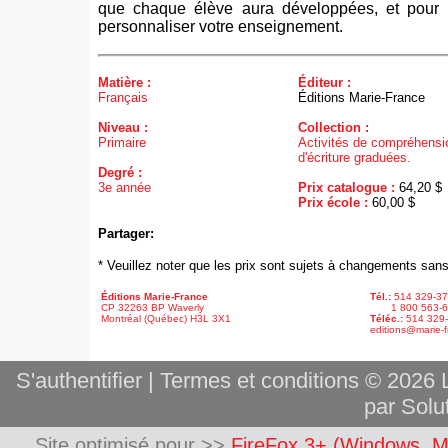
que chaque élève aura développées, et pour 
personnaliser votre enseignement.
Matière :
Éditeur :
Français
Éditions Marie-France
Niveau :
Collection :
Primaire
Activités de compréhensio
d'écriture graduées.
Degré :
3e année
Prix catalogue :
64,20 $
Prix école :
60,00 $
Partager:
* Veuillez noter que les prix sont sujets à changements sans
Éditions Marie-France
Tél.:
514 329-3
CP 32263 BP Waverly
1 800 563-6
Montréal (Québec) H3L 3X1
Téléc.:
514 329
editions@marie-f
S'authentifier
|
Termes et conditions
© 2026 L
par Solut
Site optimisé pour >>
FireFox 3+ (Windows, M