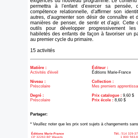
exigences du nouveau programme. Le contenu d
permettra à l'enfant d'exercer sa pensée,
compétence relationnelle, d'affirmer son identi
autres, d'augmenter son désir de connaître et 
manières de penser, de sentir et d'agir. Cette c
outils pour développer progressivement les
habiletés des enfants de façon à favoriser un 
au premier cycle du primaire.
15 activités
Matière :
Éditeur :
Activités d'éveil
Éditions Marie-France
Niveau :
Collection :
Préscolaire
Mes premiers apprentiss
Degré :
Prix catalogue :
9,60 $
Préscolaire
Prix école :
8,60 $
Partager:
* Veuillez noter que les prix sont sujets à changements sans
Éditions Marie-France
Tél.:
514 329-3
CP 32263 BP Waverly
1 800 563-6