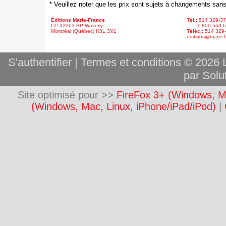
* Veuillez noter que les prix sont sujets à changements sans
Éditions Marie-France
Tél.:
514 329-3
CP 32263 BP Waverly
1 800 563-6
Montréal (Québec) H3L 3X1
Téléc.:
514 329
editions@marie-f
S'authentifier
|
Termes et conditions
© 2026 L
par Solut
Site optimisé pour >>
FireFox 3+ (Windows, M
(Windows, Mac, Linux, iPhone/iPad/iPod)
|