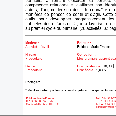
permettra à l'enfant d'exercer sa pensée,
compétence relationnelle, d'affirmer son identi
autres, d'augmenter son désir de connaître et 
manières de penser, de sentir et d'agir. Cette c
outils pour développer progressivement les
habiletés des enfants de façon à favoriser un 
au premier cycle du primaire. (28 activités, 32 pa
Matière :
Éditeur :
Activités d'éveil
Éditions Marie-France
Niveau :
Collection :
Préscolaire
Mes premiers apprentiss
Degré :
Prix catalogue :
10,30 $
Préscolaire
Prix école :
9,00 $
Partager:
* Veuillez noter que les prix sont sujets à changements sans
Éditions Marie-France
Tél.:
514 329-3
CP 32263 BP Waverly
1 800 563-6
Montréal (Québec) H3L 3X1
Téléc.:
514 329
editions@marie-f