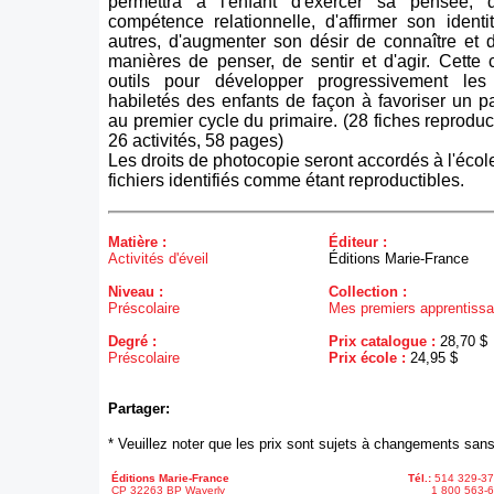
permettra à l'enfant d'exercer sa pensée,
compétence relationnelle, d'affirmer son identi
autres, d'augmenter son désir de connaître et 
manières de penser, de sentir et d'agir. Cette c
outils pour développer progressivement les
habiletés des enfants de façon à favoriser un 
au premier cycle du primaire. (28 fiches reproduc
26 activités, 58 pages)
Les droits de photocopie seront accordés à l'écol
fichiers identifiés comme étant reproductibles.
Matière :
Éditeur :
Activités d'éveil
Éditions Marie-France
Niveau :
Collection :
Préscolaire
Mes premiers apprentiss
Degré :
Prix catalogue :
28,70 $
Préscolaire
Prix école :
24,95 $
Partager:
* Veuillez noter que les prix sont sujets à changements sans
Éditions Marie-France
Tél.:
514 329-3
CP 32263 BP Waverly
1 800 563-6