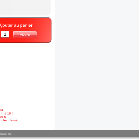
Ajouter au panier
:
Ajouter
il
9 h à 16 h
15 h
nche : fermé
iques inc