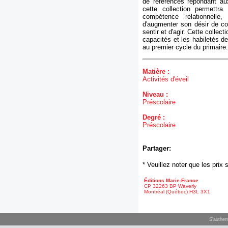
de références répondant a
cette collection permettr
compétence relationnelle,
d'augmenter son désir de co
sentir et d'agir. Cette collec
capacités et les habiletés d
au premier cycle du primaire.
Matière :
Activités d'éveil
Niveau :
Préscolaire
Degré :
Préscolaire
Partager:
* Veuillez noter que les pri
Éditions Marie-France
CP 32263 BP Waverly
Montréal (Québec) H3L 3X1
S'authent