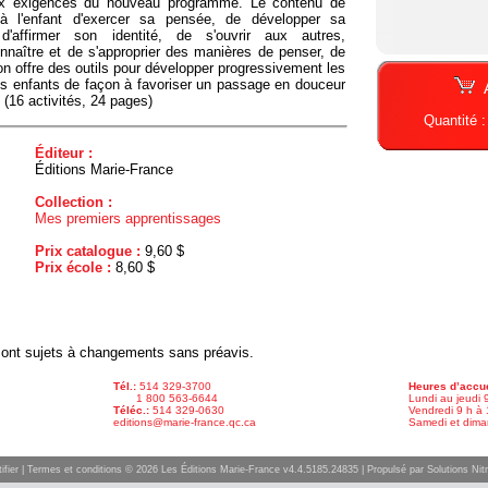
ux exigences du nouveau programme. Le contenu de
a à l'enfant d'exercer sa pensée, de développer sa
 d'affirmer son identité, de s'ouvrir aux autres,
nnaître et de s'approprier des manières de penser, de
tion offre des outils pour développer progressivement les
es enfants de façon à favoriser un passage en douceur
 (16 activités, 24 pages)
Quantité 
Éditeur :
Éditions Marie-France
Collection :
Mes premiers apprentissages
Prix catalogue :
9,60 $
Prix école :
8,60 $
x sont sujets à changements sans préavis.
Tél.:
514 329-3700
Heures d’accue
1 800 563-6644
Lundi au jeudi 
Téléc.:
514 329-0630
Vendredi 9 h à 
editions@marie-france.qc.ca
Samedi et dima
ifier
|
Termes et conditions
© 2026 Les Éditions Marie-France v4.4.5185.24835 |
Propulsé par Solutions Nitr