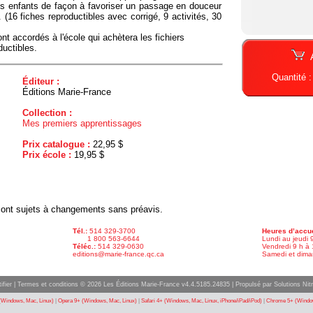
es enfants de façon à favoriser un passage en douceur
 (16 fiches reproductibles avec corrigé, 9 activités, 30
nt accordés à l'école qui achètera les fichiers
ductibles.
Quantité 
Éditeur :
Éditions Marie-France
Collection :
Mes premiers apprentissages
Prix catalogue :
22,95 $
Prix école :
19,95 $
x sont sujets à changements sans préavis.
Tél.:
514 329-3700
Heures d’accue
1 800 563-6644
Lundi au jeudi 
Téléc.:
514 329-0630
Vendredi 9 h à 
editions@marie-france.qc.ca
Samedi et dima
ifier
|
Termes et conditions
© 2026 Les Éditions Marie-France v4.4.5185.24835 |
Propulsé par Solutions Nitr
(Windows, Mac, Linux)
|
Opera 9+ (Windows, Mac, Linux)
|
Safari 4+ (Windows, Mac, Linux, iPhone/iPad/iPod)
|
Chrome 5+ (Window