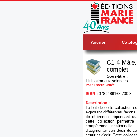
Accueil
Catalo
C1-4 Mâle, 
complet
Sous-titre :
L'initiation aux sciences
Par : Estelle Vallée
ISBN :
978-2-89168-700-3
Description :
Le but de cette collection est
exposant différentes façons 
de références répondant a
cette collection permettr
compétence relationnelle,
d'augmenter son désir de co
sentir et d'agir. Cette collec