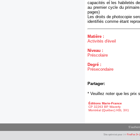
capacités et les habiletés d
au premier cycle du primaire.
pages)
Les droits de photocopie sero
identifiés comme étant repro
Matière :
Activités d'éveil
Niveau :
Préscolaire
Degré :
Présecondaire
Partager:
* Veuillez noter que les pri
Éditions Marie-France
CP 32263 BP Waverly
Montréal (Québec) H3L 3X1
S'authent
Site optimisé pour >>
FireFox 3+ 