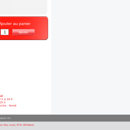
Ajouter au panier
:
Ajouter
il
9 h à 16 h
15 h
nche : fermé
iques inc
s, Mac, Linux)
|
IE 8+ (Windows)