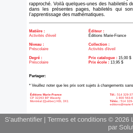
rapproché. Voilà quelques-unes des habiletés do
dans les présentes pages, habiletés qui son
l'apprentissage des mathématiques.
Matière :
Éditeur :
Activités d'éveil
Éditions Marie-France
Niveau :
Collection :
Préscolaire
Activités d'éveil
Degré :
Prix catalogue :
15,00 $
Préscolaire
Prix école :
13,95 $
Partager:
* Veuillez noter que les prix sont sujets à changements sans
Éditions Marie-France
Tél.:
514 329-3
CP 32263 BP Waverly
1 800 563-6
Montréal (Québec) H3L 3X1
Téléc.:
514 329
editions@marie-f
S'authentifier
|
Termes et conditions
© 2026 L
par Solut