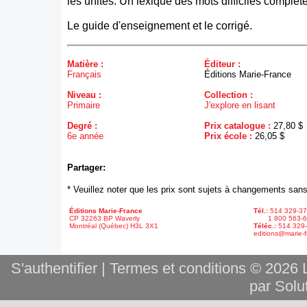
les unités. Un lexique des mots difficiles complète
Le guide d'enseignement et le corrigé.
Matière :
Éditeur :
Français
Éditions Marie-France
Niveau :
Collection :
Primaire
J'explore en lisant
Degré :
Prix catalogue :
27,80 $
6e année
Prix école :
26,05 $
Partager:
* Veuillez noter que les prix sont sujets à changements sans
Éditions Marie-France
Tél.:
514 329-3
CP 32263 BP Waverly
1 800 563-6
Montréal (Québec) H3L 3X1
Téléc.:
514 329
editions@marie-f
S'authentifier
|
Termes et conditions
© 2026 L
par Solut