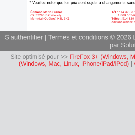
* Veuillez noter que les prix sont sujets à changements sans
Éditions Marie-France
Tél.:
514 329-3
CP 32263 BP Waverly
1 800 563-6
Montréal (Québec) H3L 3X1
Téléc.:
514 329
editions@marie-f
S'authentifier
|
Termes et conditions
© 2026 L
par Solut
Site optimisé pour >>
FireFox 3+ (Windows, M
(Windows, Mac, Linux, iPhone/iPad/iPod)
|