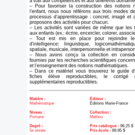
a trait aux compétences et aux différents domaine
– Pour favoriser la construction des notions
l'enfant, nous nous référons aux trois modes d
processus d'apprentissage : concret, imagé et 
proposons des activités pour chacun.
– Les activités sont variées de même que les
aux enfants (ex.: écrire, encercler, colorer, associer,
– Tout est mis en place pour rejoindre les
d'intelligence: linguistique, logicomathématiq
spatiale, musicale, interpersonnelle et intraperson
– Nous avons conçu la collection en consid
fournies par les recherches scientifiques concern
et l'enseignement des notions mathématiques.
– Dans ce matériel vous trouverez le guide d
fiches élève reproductibles, le corrigé 
supplémentaires reproductibles.
Matière :
Éditeur :
Mathématique
Éditions Marie-France
Niveau :
Collection :
Primaire
Mathou
Degré :
Prix catalogue :
96,25 $
5e année
Prix école :
89,95 $