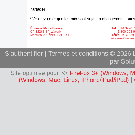
Partager:
* Veuillez noter que les prix sont sujets à changements sans
Éditions Marie-France
Tél.:
514 329-3
CP 32263 BP Waverly
1 800 563-6
Montréal (Québec) H3L 3X1
Téléc.:
514 329
editions@marie-f
S'authentifier
|
Termes et conditions
© 2026 L
par Solut
Site optimisé pour >>
FireFox 3+ (Windows, M
(Windows, Mac, Linux, iPhone/iPad/iPod)
|