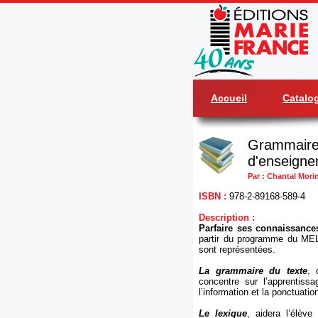
Accueil
Catalo
Grammaire 
d'enseign
Par : Chantal Mori
ISBN :
978-2-89168-589-4
Description :
Parfaire ses connaissance
partir du programme du MELS
sont représentées.
La grammaire du texte
, 
concentre sur l’apprentiss
l’information et la ponctuatio
Le lexique
, aidera l’élève