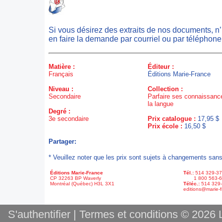
Si vous désirez des extraits de nos documents, n
en faire la demande par courriel ou par téléphone
Matière :
Éditeur :
Français
Éditions Marie-France
Niveau :
Collection :
Secondaire
Parfaire ses connaissanc
la langue
Degré :
3e secondaire
Prix catalogue :
17,95 $
Prix école :
16,50 $
Partager:
* Veuillez noter que les prix sont sujets à changements sans
Éditions Marie-France
Tél.:
514 329-3
CP 32263 BP Waverly
1 800 563-6
Montréal (Québec) H3L 3X1
Téléc.:
514 329
editions@marie-f
S'authentifier
|
Termes et conditions
© 2026 L