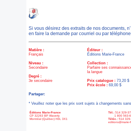
Si vous désirez des extraits de nos documents, n
en faire la demande par courriel ou par téléphone
Matière :
Éditeur :
Français
Éditions Marie-France
Niveau :
Collection :
Secondaire
Parfaire ses connaissanc
la langue
Degré :
3e secondaire
Prix catalogue :
73,20 $
Prix école :
69,00 $
Partager:
* Veuillez noter que les prix sont sujets à changements sans
Éditions Marie-France
Tél.:
514 329-3
CP 32263 BP Waverly
1 800 563-6
Montréal (Québec) H3L 3X1
Téléc.:
514 329
editions@marie-f