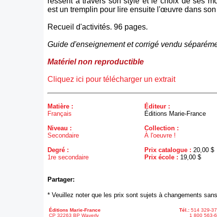
ressent à travers son style et le choix de ses m
est un tremplin pour lire ensuite l'œuvre dans son 
Recueil d'activités. 96 pages.
Guide d'enseignement et corrigé vendu séparéme
Matériel non reproductible
Cliquez ici pour télécharger un extrait
Matière :
Éditeur :
Français
Éditions Marie-France
Niveau :
Collection :
Secondaire
À l'oeuvre !
Degré :
Prix catalogue :
20,00 $
1re secondaire
Prix école :
19,00 $
Partager:
* Veuillez noter que les prix sont sujets à changements sans
Éditions Marie-France
Tél.:
514 329-3
CP 32263 BP Waverly
1 800 563-6