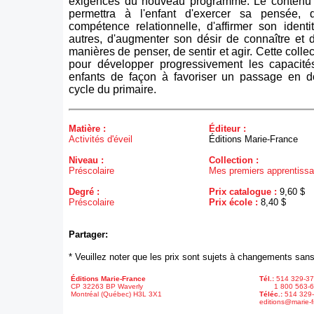
exigences du nouveau programme. Le contenu d
permettra à l'enfant d'exercer sa pensée,
compétence relationnelle, d'affirmer son identi
autres, d'augmenter son désir de connaître et 
manières de penser, de sentir et agir. Cette collec
pour développer progressivement les capacité
enfants de façon à favoriser un passage en d
cycle du primaire.
Matière :
Éditeur :
Activités d'éveil
Éditions Marie-France
Niveau :
Collection :
Préscolaire
Mes premiers apprentiss
Degré :
Prix catalogue :
9,60 $
Préscolaire
Prix école :
8,40 $
Partager:
* Veuillez noter que les prix sont sujets à changements sans
Éditions Marie-France
Tél.:
514 329-3
CP 32263 BP Waverly
1 800 563-6
Montréal (Québec) H3L 3X1
Téléc.:
514 329
editions@marie-f