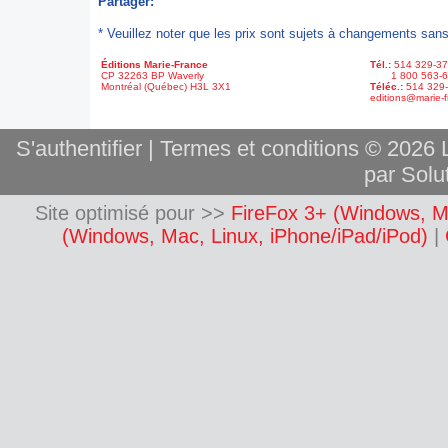
Partager:
* Veuillez noter que les prix sont sujets à changements sans
Éditions Marie-France
Tél.:
514 329-3
CP 32263 BP Waverly
1 800 563-6
Montréal (Québec) H3L 3X1
Téléc.:
514 329
editions@marie-f
S'authentifier
|
Termes et conditions
© 2026 L
par Solut
Site optimisé pour >>
FireFox 3+ (Windows, M
(Windows, Mac, Linux, iPhone/iPad/iPod)
|