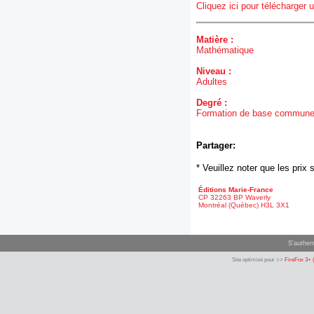
Cliquez ici pour télécharger u
Matière :
Mathématique
Niveau :
Adultes
Degré :
Formation de base commun
Partager:
* Veuillez noter que les pri
Éditions Marie-France
CP 32263 BP Waverly
Montréal (Québec) H3L 3X1
S'authent
Site optimisé pour >>
FireFox 3+ 