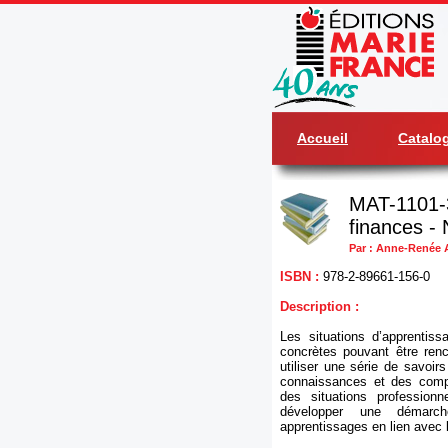
Accueil
Catalo
MAT-1101-3
finances - N
Par : Anne-Renée 
ISBN :
978-2-89661-156-0
Description :
Les situations d’apprentiss
concrètes pouvant être renc
utiliser une série de savoir
connaissances et des compé
des situations profession
développer une démarche
apprentissages en lien avec