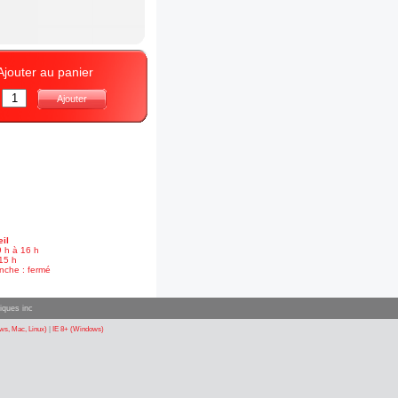
Ajouter au panier
:
Ajouter
il
9 h à 16 h
15 h
nche : fermé
iques inc
s, Mac, Linux)
|
IE 8+ (Windows)