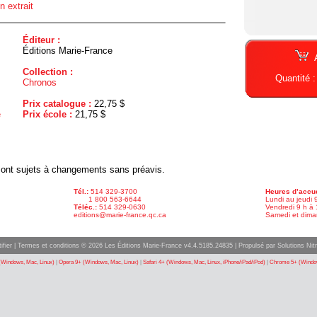
n extrait
Éditeur :
Éditions Marie-France
Collection :
Quantité 
Chronos
Prix catalogue :
22,75 $
e
Prix école :
21,75 $
x sont sujets à changements sans préavis.
Tél.:
514 329-3700
Heures d’accue
1 800 563-6644
Lundi au jeudi 
Téléc.:
514 329-0630
Vendredi 9 h à 
editions@marie-france.qc.ca
Samedi et dima
ifier
|
Termes et conditions
© 2026 Les Éditions Marie-France v4.4.5185.24835 |
Propulsé par Solutions Nitr
(Windows, Mac, Linux)
|
Opera 9+ (Windows, Mac, Linux)
|
Safari 4+ (Windows, Mac, Linux, iPhone/iPad/iPod)
|
Chrome 5+ (Window